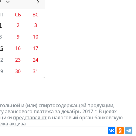
7
ПТ
СБ
ВС
1
2
3
8
9
10
15
16
17
22
23
24
29
30
31
огольной и (или) спиртосодержащей продукции,
 авансового платежа за декабрь 2017 г. В целях
ьщики
представляют
в налоговый орган банковскую
ежа акциза