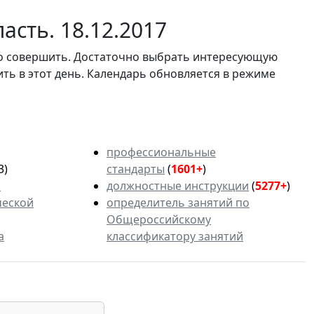
асть. 18.12.2017
мо совершить. Достаточно выбрать интересующую
ить в этот день. Календарь обновляется в режиме
профессиональные
3)
стандарты
(
1601+
)
ь
должностные инструкции
(
5277+
)
ческой
определитель занятий по
Общероссийскому
а
классификатору занятий