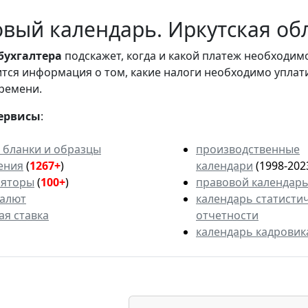
вый календарь. Иркутская обл
бухгалтера
подскажет, когда и какой платеж необходи
вится информация о том, какие налоги необходимо уплат
ремени.
ервисы
:
 бланки и образцы
производственные
ения
(
1267+
)
календари
(1998-202
ляторы
(
100+
)
правовой календар
валют
календарь статисти
ая ставка
отчетности
календарь кадровик