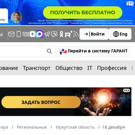
м
Войти
Eng
Перейти в систему ГАРАНТ
ование
Транспорт
Общество
IT
Профессия
П
тера
Региональные
Иркутская область
18 декабря