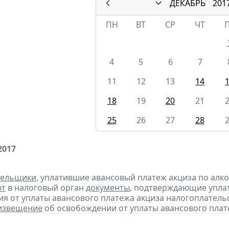
ДЕКАБРЬ
201
ПН
ВТ
СР
ЧТ
4
5
6
7
11
12
13
14
18
19
20
21
25
26
27
28
2017
тельщики
, уплатившие авансовый платеж акциза по алк
ют
в налоговый орган
документы
, подтверждающие уплату
я от уплаты авансового платежа акциза налогоплател
извещение
об освобождении от уплаты авансового плат