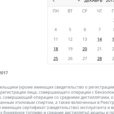
ДЕКАБРЬ
201
ПН
ВТ
СР
ЧТ
4
5
6
7
11
12
13
14
18
19
20
21
25
26
27
28
2017
тельщики (кроме имеющих свидетельство о регистраци
 регистрации лица, совершающего операции с бензолом
, совершающей операции со средними дистиллятами, о
анным этиловым спиртом, а также включенных в Реестр
 имеющих сертификат (свидетельство) эксплуатанта и 
 бункерное топливо и средние дистилляты) акцизы и
п