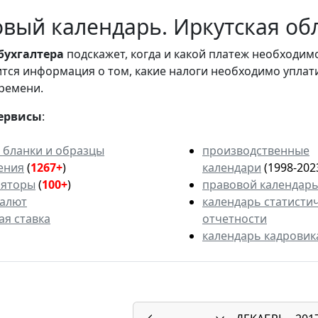
вый календарь. Иркутская обл
бухгалтера
подскажет, когда и какой платеж необходи
вится информация о том, какие налоги необходимо уплат
ремени.
ервисы
:
 бланки и образцы
производственные
ения
(
1267+
)
календари
(1998-202
ляторы
(
100+
)
правовой календар
валют
календарь статисти
ая ставка
отчетности
календарь кадровик