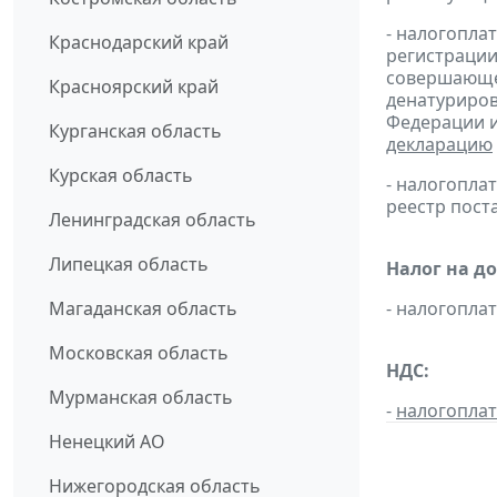
- налогопла
Краснодарский край
регистрации
совершающей
Красноярский край
денатуриров
Федерации и
Курганская область
декларацию
Курская область
- налогопл
реестр пост
Ленинградская область
Липецкая область
Налог на д
Магаданская область
- налогопл
Московская область
НДС:
Мурманская область
-
налогопла
Ненецкий АО
Нижегородская область