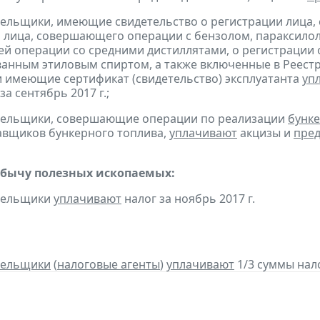
тельщики, имеющие свидетельство о регистрации лица
 лица, совершающего операции с бензолом, параксилол
 операции со средними дистиллятами, о регистрации
анным этиловым спиртом, а также включенные в Реестр
 имеющие сертификат (свидетельство) эксплуатанта
уп
за сентябрь 2017 г.;
ательщики, совершающие операции по реализации
бунке
авщиков бункерного топлива,
уплачивают
акцизы и
пред
обычу полезных ископаемых:
ательщики
уплачивают
налог за ноябрь 2017 г.
тельщики
(
налоговые агенты
)
уплачивают
1/3 суммы налог