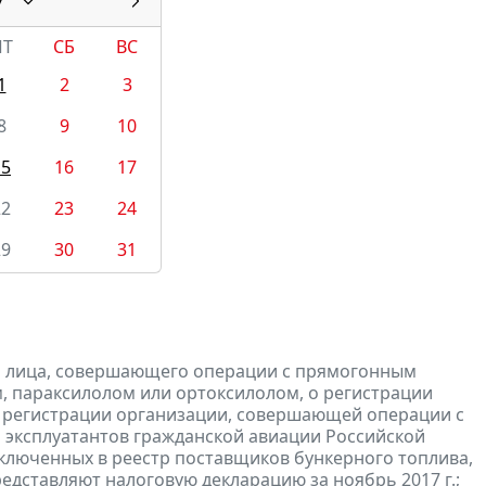
7
ПТ
СБ
ВС
1
2
3
8
9
10
15
16
17
22
23
24
29
30
31
и лица, совершающего операции с прямогонным
, параксилолом или ортоксилолом, о регистрации
 регистрации организации, совершающей операции с
 эксплуатантов гражданской авиации Российской
включенных в реестр поставщиков бункерного топлива,
редставляют
налоговую
декларацию
за ноябрь 2017 г.;