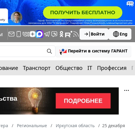
м
Войти
Eng
Перейти в систему ГАРАНТ
ование
Транспорт
Общество
IT
Профессия
П
тера
Региональные
Иркутская область
25 декабря