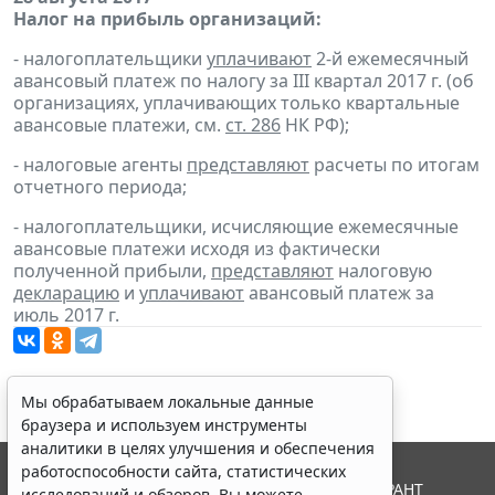
Налог на прибыль организаций:
- налогоплательщики
уплачивают
2-й ежемесячный
авансовый платеж по налогу за III квартал 2017 г. (об
организациях, уплачивающих только квартальные
авансовые платежи, см.
ст. 286
НК РФ);
- налоговые агенты
представляют
расчеты по итогам
отчетного периода;
- налогоплательщики, исчисляющие ежемесячные
авансовые платежи исходя из фактически
полученной прибыли,
представляют
налоговую
декларацию
и
уплачивают
авансовый платеж за
июль 2017 г.
Мы обрабатываем локальные данные
браузера и используем инструменты
аналитики в целях улучшения и обеспечения
работоспособности сайта, статистических
© ООО "НПП "ГАРАНТ-СЕРВИС", 2026. Система ГАРАНТ
исследований и обзоров. Вы можете