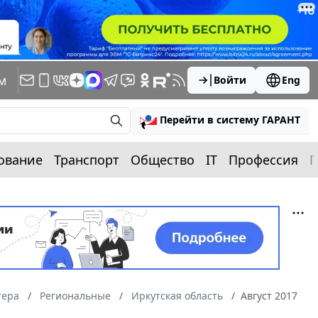
м
Войти
Eng
Перейти в систему ГАРАНТ
ование
Транспорт
Общество
IT
Профессия
П
тера
Региональные
Иркутская область
Август 2017