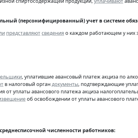
цизной спиртосодержащей продукции,
уплачивают
аванс
ьный (персонифицированный) учет в системе обяза
ли
представляют
сведения
о каждом работающем у них з
тельщики
, уплатившие авансовый платеж акциза по алк
ют
в налоговый орган
документы
, подтверждающие уплату
я от уплаты авансового платежа акциза налогоплател
извещение
об освобождении от уплаты авансового плат
 среднесписочной численности работников: