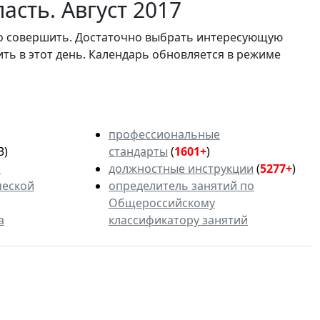
асть. Август 2017
мо совершить. Достаточно выбрать интересующую
ить в этот день. Календарь обновляется в режиме
профессиональные
3)
стандарты
(
1601+
)
ь
должностные инструкции
(
5277+
)
ческой
определитель занятий по
Общероссийскому
а
классификатору занятий