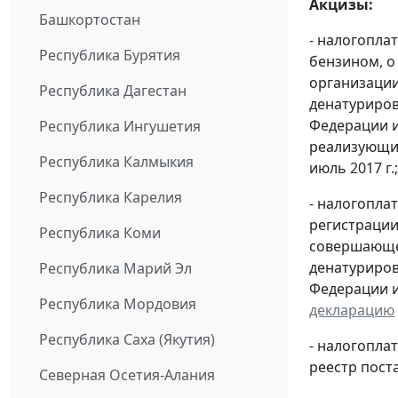
Акцизы:
Башкортостан
- налогопла
Республика Бурятия
бензином, о
организации
Республика Дагестан
денатуриров
Федерации и
Республика Ингушетия
реализующих
Республика Калмыкия
июль 2017 г.;
Республика Карелия
- налогопла
регистрации
Республика Коми
совершающей
денатуриров
Республика Марий Эл
Федерации и
Республика Мордовия
декларацию
Республика Саха (Якутия)
- налогопл
реестр пост
Северная Осетия-Алания