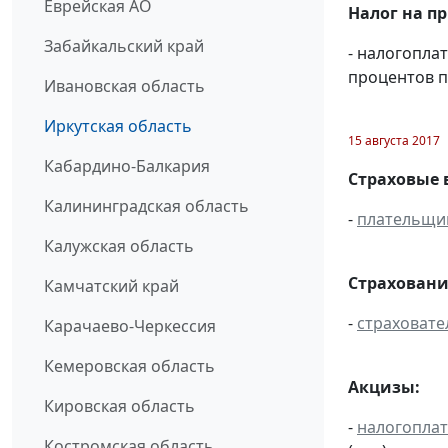
Еврейская АО
Налог на п
Забайкальский край
- налогопла
процентов п
Ивановская область
Иркутская область
15 августа 2017
Кабардино-Балкария
Страховые 
Калининградская область
-
плательщи
Калужская область
Страховани
Камчатский край
-
страховате
Карачаево-Черкессия
Кемеровская область
Акцизы:
Кировская область
-
налогопла
Костромская область