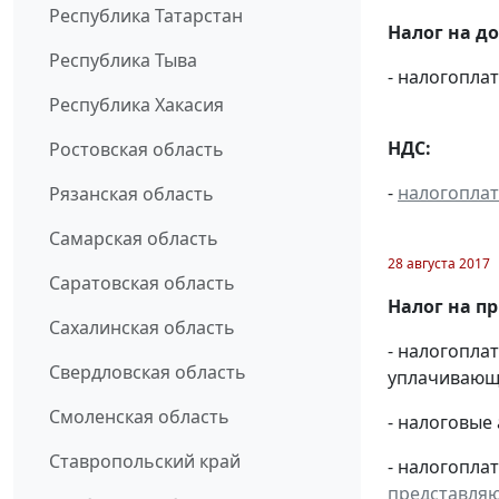
Республика Татарстан
Налог на д
Республика Тыва
- налогопл
Республика Хакасия
НДС:
Ростовская область
-
налогопла
Рязанская область
Самарская область
28 августа 2017
Саратовская область
Налог на п
Сахалинская область
- налогопл
Свердловская область
уплачивающи
Смоленская область
- налоговые
Ставропольский край
- налогопла
представля