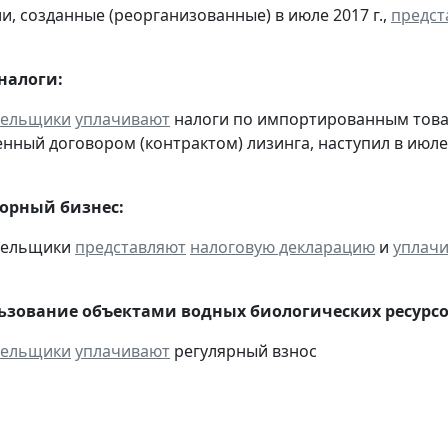
и, созданные (реорганизованные) в июле 2017 г.,
предст
налоги:
тельщики
уплачивают
налоги по импортированным товара
нный договором (контрактом) лизинга, наступил в июле
горный бизнес:
ательщики
представляют
налоговую декларацию
и
уплач
льзование объектами водных биологических ресурсо
тельщики
уплачивают
регулярный взнос