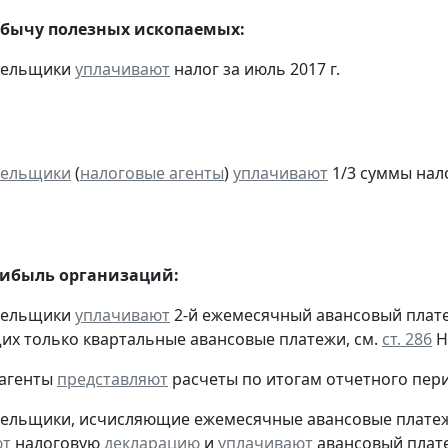
обычу полезных ископаемых:
ательщики
уплачивают
налог за июль 2017 г.
тельщики
(
налоговые агенты
)
уплачивают
1/3 суммы налог
рибыль организаций:
ательщики
уплачивают
2-й ежемесячный авансовый платеж 
х только квартальные авансовые платежи, см.
ст. 286
Н
 агенты
представляют
расчеты по итогам отчетного пери
тельщики, исчисляющие ежемесячные авансовые платеж
ют
налоговую
декларацию
и
уплачивают
авансовый плате