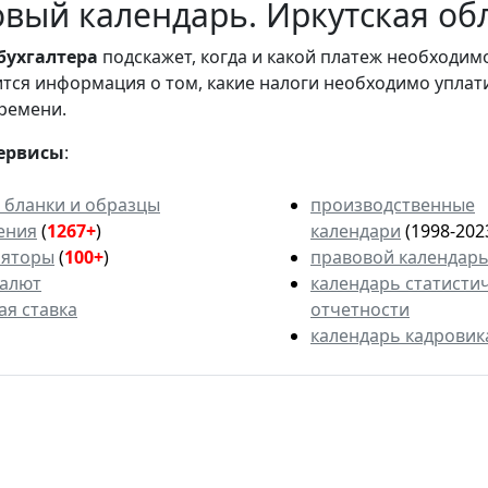
вый календарь. Иркутская обл
бухгалтера
подскажет, когда и какой платеж необходи
вится информация о том, какие налоги необходимо уплат
ремени.
ервисы
:
 бланки и образцы
производственные
ения
(
1267+
)
календари
(1998-202
ляторы
(
100+
)
правовой календар
валют
календарь статисти
ая ставка
отчетности
календарь кадровик