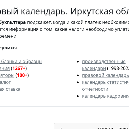
вый календарь. Иркутская обл
бухгалтера
подскажет, когда и какой платеж необходи
вится информация о том, какие налоги необходимо уплат
ремени.
ервисы
:
 бланки и образцы
производственные
ения
(
1267+
)
календари
(1998-202
ляторы
(
100+
)
правовой календар
валют
календарь статисти
ая ставка
отчетности
календарь кадровик