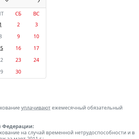
ПТ
СБ
ВС
1
2
3
8
9
10
15
16
17
22
23
24
29
30
ахование
уплачивают
ежемесячный обязательный
й Федерации:
хование на случай временной нетрудоспособности и в
 за март 2011 г.;