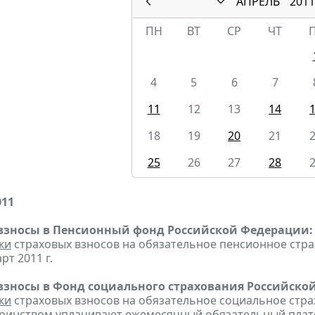
АПРЕЛЬ
2011
ПН
ВТ
СР
ЧТ
4
5
6
7
11
12
13
14
18
19
20
21
25
26
27
28
011
взносы в Пенсионный фонд Российской Федерации:
ки
страховых взносов на обязательное пенсионное стр
рт 2011 г.
взносы в Фонд социального страхования Российско
ки
страховых взносов на обязательное социальное стра
еринством
уплачивают
ежемесячный обязательный платеж