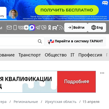
м
Войти
Eng
Перейти в систему ГАРАНТ
ование
Транспорт
Общество
IT
Профессия
П
тера
Региональные
Иркутская область
15 апреля