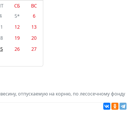
ПТ
СБ
ВС
4
5*
6
11
12
13
18
19
20
25
26
27
евесину, отпускаемую на корню, по лесосечному фонду