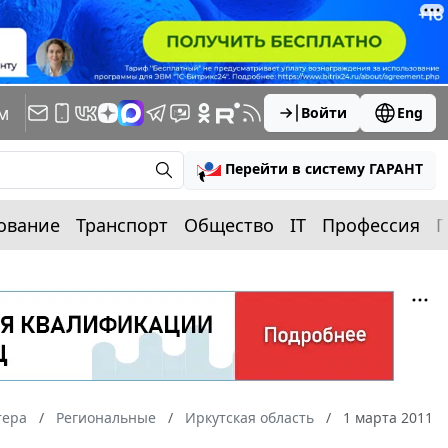
м
Войти
Eng
Перейти в систему ГАРАНТ
ование
Транспорт
Общество
IT
Профессия
П
тера
Региональные
Иркутская область
1 марта 2011