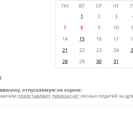
ПН
ВТ
СР
ЧТ
1
2
3
7
8
9
10
14
15
16
17
21
22
23
24
28
29
30
31
1
ревесину, отпускаемую на корню:
ователи
представляют
перерасчет
лесных податей за др