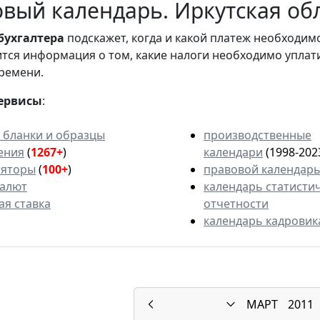
вый календарь. Иркутская обл
бухгалтера
подскажет, когда и какой платеж необходи
вится информация о том, какие налоги необходимо уплат
ремени.
ервисы
:
 бланки и образцы
производственные
ения
(
1267+
)
календари
(1998-202
ляторы
(
100+
)
правовой календар
валют
календарь статисти
ая ставка
отчетности
календарь кадровик
МАРТ
2011