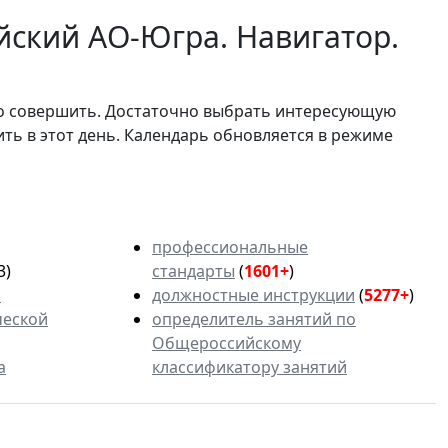
йский АО-Югра. Навигатор.
мо совершить. Достаточно выбрать интересующую
ить в этот день. Календарь обновляется в режиме
профессиональные
3)
стандарты
(
1601+
)
ь
должностные инструкции
(
5277+
)
ческой
определитель занятий по
Общероссийскому
а
классификатору занятий