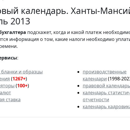
вый календарь. Ханты-Манси
ль 2013
бухгалтера
подскажет, когда и какой платеж необходи
вится информация о том, какие налоги необходимо уплат
ремени.
ервисы
:
 бланки и образцы
производственные
ения
(
1267+
)
календари
(1998-202
ляторы
(
100+
)
правовой календар
валют
календарь статисти
ая ставка
отчетности
календарь кадровик