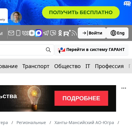
м
Войти
Eng
Перейти в систему ГАРАНТ
ование
Транспорт
Общество
IT
Профессия
П
тера
Региональные
Ханты-Мансийский АО-Югра