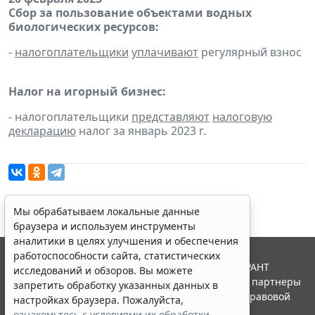
Сбор за пользование объектами водных
биологических ресурсов:
-
налогоплательщики
уплачивают
регулярный взнос
Налог на игорный бизнес:
- налогоплательщики
представляют
налоговую
декларацию
налог за январь 2023 г.
Мы обрабатываем локальные данные
браузера и используем инструменты
аналитики в целях улучшения и обеспечения
работоспособности сайта, статистических
© ООО "НПП "ГАРАНТ-СЕРВИС", 2026. Система ГАРАНТ
исследований и обзоров. Вы можете
выпускается с 1990 года. Компания "Гарант" и ее партнеры
запретить обработку указанных данных в
являются участниками Российской ассоциации правовой
настройках браузера. Пожалуйста,
информации ГАРАНТ.
ознакомьтесь с условиями их обработки
.