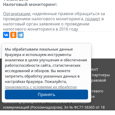
Налоговый мониторинг:
Организации
, наделенные правом обращаться за
проведением налогового мониторинга,
подают
в
налоговый орган заявление о проведении
налогового мониторинга в 2016 году
Мы обрабатываем локальные данные
браузера и используем инструменты
аналитики в целях улучшения и обеспечения
работоспособности сайта, статистических
© ООО "НПП "ГАРАНТ-СЕРВИС", 2026. Система ГАРАНТ
исследований и обзоров. Вы можете
выпускается с 1990 года. Компания "Гарант" и ее партнеры
запретить обработку указанных данных в
являются участниками Российской ассоциации правовой
настройках браузера. Пожалуйста,
информации ГАРАНТ.
ознакомьтесь с условиями их обработки
.
Портал ГАРАНТ.РУ зарегистрирован в качестве сетевого
Принять
издания Федеральной службой по надзору в сфере
связи,информационных технологий и массовых
коммуникаций (Роскомнадзором), Эл № ФС77-58365 от 18
июня 2014 года.