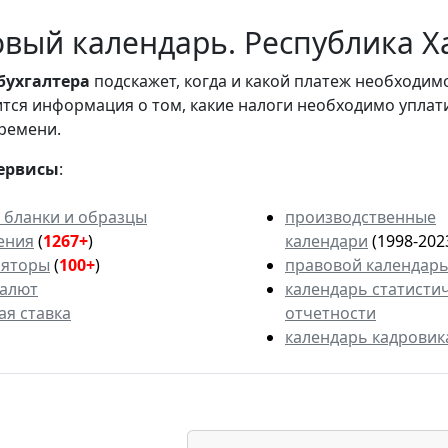
вый календарь. Республика Ха
бухгалтера
подскажет, когда и какой платеж необходи
вится информация о том, какие налоги необходимо уплат
ремени.
ервисы
:
 бланки и образцы
производственные
ения
(
1267+
)
календари
(1998-202
ляторы
(
100+
)
правовой календар
валют
календарь статисти
ая ставка
отчетности
календарь кадровик