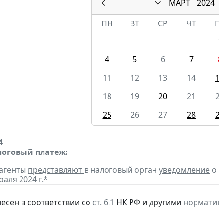
МАРТ
2024
ПН
ВТ
СР
ЧТ
4
5
6
7
11
12
13
14
18
19
20
21
25
26
27
28
4
оговый платеж:
 агенты
представляют
в налоговый орган
уведомление
о 
раля 2024 г.
*
несен в соответствии со
ст. 6.1
НК РФ и другими
нормати