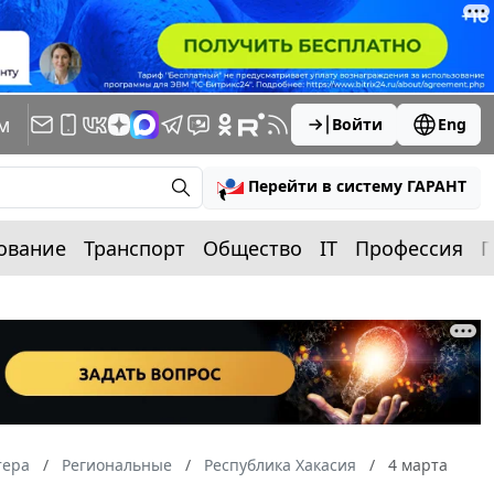
м
Войти
Eng
Перейти в систему ГАРАНТ
ование
Транспорт
Общество
IT
Профессия
П
тера
Региональные
Республика Хакасия
4 марта