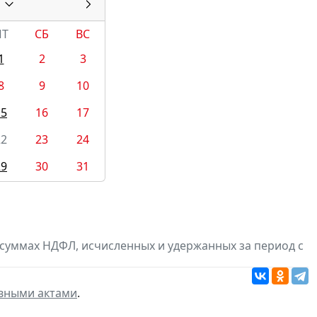
ПТ
СБ
ВС
1
2
3
8
9
10
15
16
17
22
23
24
29
30
31
суммах НДФЛ, исчисленных и удержанных за период с
вными актами
.