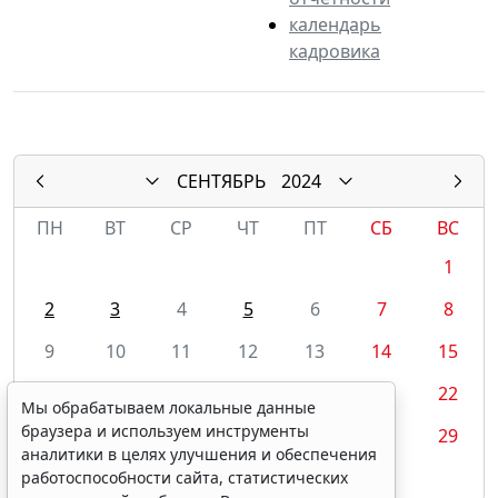
календарь
кадровика
СЕНТЯБРЬ
2024
ПН
ВТ
СР
ЧТ
ПТ
СБ
ВС
1
2
3
4
5
6
7
8
9
10
11
12
13
14
15
16
17
18
19
20
21
22
Мы обрабатываем локальные данные
браузера и используем инструменты
23
24
25
26
27
28
29
аналитики в целях улучшения и обеспечения
30
работоспособности сайта, статистических