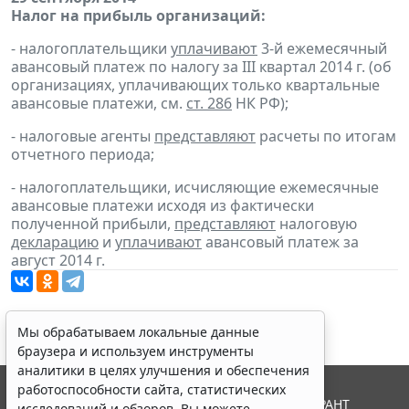
Налог на прибыль организаций:
- налогоплательщики
уплачивают
3-й ежемесячный
авансовый платеж по налогу за III квартал 2014 г. (об
организациях, уплачивающих только квартальные
авансовые платежи, см.
ст. 286
НК РФ);
- налоговые агенты
представляют
расчеты по итогам
отчетного периода;
- налогоплательщики, исчисляющие ежемесячные
авансовые платежи исходя из фактически
полученной прибыли,
представляют
налоговую
декларацию
и
уплачивают
авансовый платеж за
август 2014 г.
Мы обрабатываем локальные данные
браузера и используем инструменты
аналитики в целях улучшения и обеспечения
работоспособности сайта, статистических
© ООО "НПП "ГАРАНТ-СЕРВИС", 2026. Система ГАРАНТ
исследований и обзоров. Вы можете