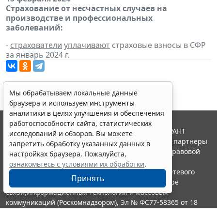
Страхование от несчастных случаев на
производстве и профессиональных
заболеваний:
-
страхователи
уплачивают
страховые взносы в СФР
за январь 2024 г.
Мы обрабатываем локальные данные
браузера и используем инструменты
аналитики в целях улучшения и обеспечения
работоспособности сайта, статистических
© ООО "НПП "ГАРАНТ-СЕРВИС", 2026. Система ГАРАНТ
исследований и обзоров. Вы можете
выпускается с 1990 года. Компания "Гарант" и ее партнеры
запретить обработку указанных данных в
являются участниками Российской ассоциации правовой
настройках браузера. Пожалуйста,
информации ГАРАНТ.
ознакомьтесь с условиями их обработки
.
Портал ГАРАНТ.РУ зарегистрирован в качестве сетевого
Принять
издания Федеральной службой по надзору в сфере
связи,информационных технологий и массовых
коммуникаций (Роскомнадзором), Эл № ФС77-58365 от 18
июня 2014 года.