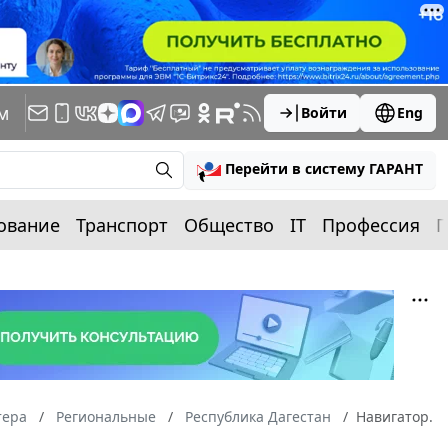
м
Войти
Eng
Перейти в систему ГАРАНТ
ование
Транспорт
Общество
IT
Профессия
П
тера
Региональные
Республика Дагестан
Навигатор.