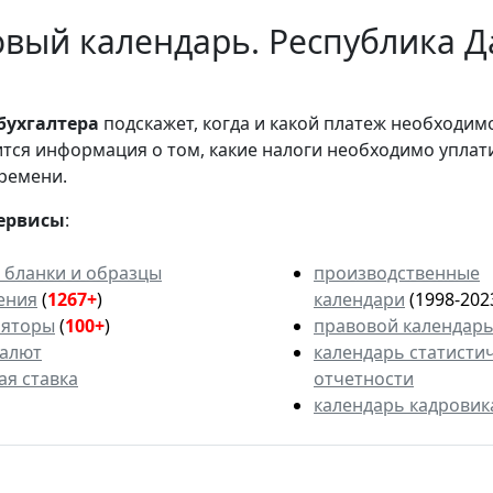
вый календарь. Республика Да
бухгалтера
подскажет, когда и какой платеж необходи
вится информация о том, какие налоги необходимо уплат
ремени.
ервисы
:
 бланки и образцы
производственные
ения
(
1267+
)
календари
(1998-202
ляторы
(
100+
)
правовой календар
валют
календарь статисти
ая ставка
отчетности
календарь кадровик