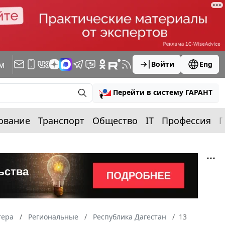
м
Войти
Eng
Перейти в систему ГАРАНТ
ование
Транспорт
Общество
IT
Профессия
П
тера
Региональные
Республика Дагестан
13