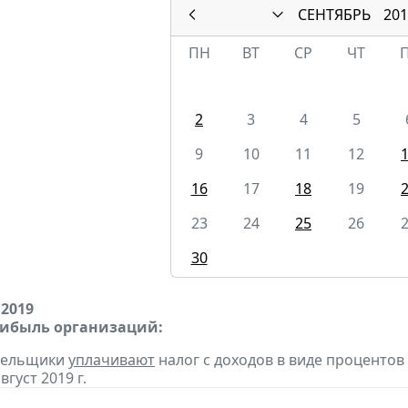
СЕНТЯБРЬ
201
ПН
ВТ
СР
ЧТ
2
3
4
5
9
10
11
12
16
17
18
19
23
24
25
26
30
 2019
рибыль организаций:
ательщики
уплачивают
налог с доходов в виде проценто
вгуст 2019 г.