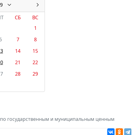
9
ПТ
СБ
ВС
1
6
7
8
13
14
15
20
21
22
27
28
29
в по государственным и муниципальным ценным