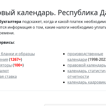
вый календарь. Республика Да
бухгалтера
подскажет, когда и какой платеж необходи
вится информация о том, какие налоги необходимо уплат
ремени.
ервисы
:
 бланки и образцы
производственные
ения
(
1267+
)
календари
(1998-202
ляторы
(
100+
)
правовой календар
валют
календарь статисти
ая ставка
отчетности
календарь кадровик