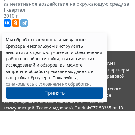
за негативное воздействие на окружающую среду за
I квартал
2010 г.
Мы обрабатываем локальные данные
браузера и используем инструменты
аналитики в целях улучшения и обеспечения
работоспособности сайта, статистических
© ООО "НПП "ГАРАНТ-СЕРВИС", 2026. Система ГАРАНТ
исследований и обзоров. Вы можете
выпускается с 1990 года. Компания "Гарант" и ее партнеры
запретить обработку указанных данных в
являются участниками Российской ассоциации правовой
настройках браузера. Пожалуйста,
информации ГАРАНТ.
ознакомьтесь с условиями их обработки
.
Портал ГАРАНТ.РУ зарегистрирован в качестве сетевого
Принять
издания Федеральной службой по надзору в сфере
связи,информационных технологий и массовых
коммуникаций (Роскомнадзором), Эл № ФС77-58365 от 18
июня 2014 года.
16+
Контакты
8-800-200-88-88