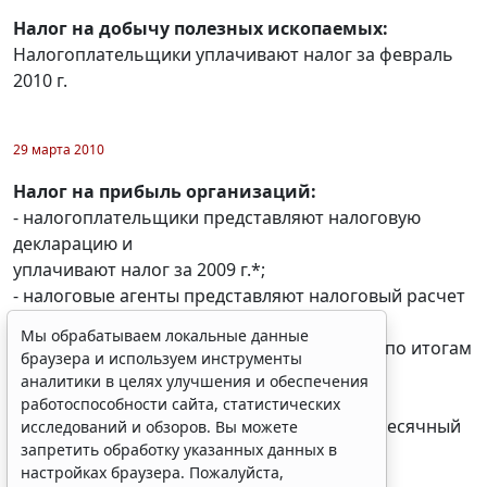
Налог на добычу полезных ископаемых:
Налогоплательщики уплачивают налог за февраль
2010 г.
29 марта 2010
Налог на прибыль организаций:
- налогоплательщики представляют налоговую
Мы обрабатываем локальные данные
декларацию и
браузера и используем инструменты
уплачивают налог за 2009 г.*;
аналитики в целях улучшения и обеспечения
- налоговые агенты представляют налоговый расчет
работоспособности сайта, статистических
исследований и обзоров. Вы можете
за 2009 г.*;
запретить обработку указанных данных в
- налоговые агенты представляют расчеты по итогам
настройках браузера. Пожалуйста,
отчетного
ознакомьтесь с условиями их обработки
.
периода*;
Принять
- налогоплательщики уплачивают 3-й ежемесячный
авансовый
платеж по налогу за I квартал 2010 г. (об