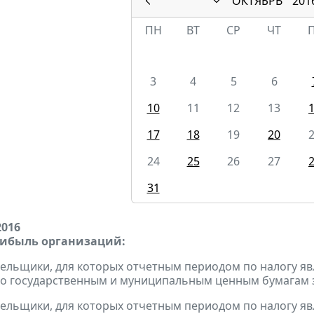
ОКТЯБРЬ
201
ПН
ВТ
СР
ЧТ
3
4
5
6
10
11
12
13
17
18
19
20
24
25
26
27
31
2016
рибыль организаций:
тельщики, для которых отчетным периодом по налогу яв
о государственным и муниципальным ценным бумагам за
тельщики, для которых отчетным периодом по налогу яв