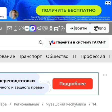
м
Войти
Eng
Перейти в систему ГАРАНТ
ование
Транспорт
Общество
IT
Профессия
П
тера
Региональные
Чувашская Республика
14