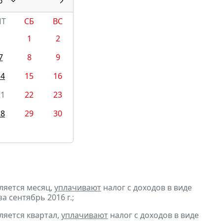
6
ПТ
СБ
ВС
1
2
7
8
9
14
15
16
21
22
23
28
29
30
ляется месяц,
уплачивают
налог с доходов в виде
 сентябрь 2016 г.;
ляется квартал,
уплачивают
налог с доходов в виде