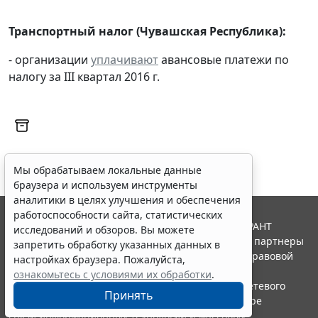
Транспортный налог (Чувашская Республика):
- организации
уплачивают
авансовые платежи по
налогу за III квартал 2016 г.
Мы обрабатываем локальные данные
браузера и используем инструменты
аналитики в целях улучшения и обеспечения
работоспособности сайта, статистических
© ООО "НПП "ГАРАНТ-СЕРВИС", 2026. Система ГАРАНТ
исследований и обзоров. Вы можете
выпускается с 1990 года. Компания "Гарант" и ее партнеры
запретить обработку указанных данных в
являются участниками Российской ассоциации правовой
настройках браузера. Пожалуйста,
информации ГАРАНТ.
ознакомьтесь с условиями их обработки
.
Портал ГАРАНТ.РУ зарегистрирован в качестве сетевого
Принять
издания Федеральной службой по надзору в сфере
связи,информационных технологий и массовых