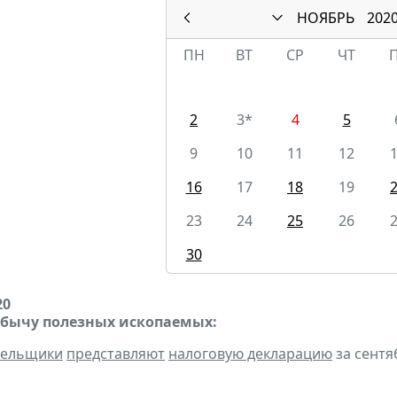
НОЯБРЬ
202
ПН
ВТ
СР
ЧТ
2
3*
4
5
9
10
11
12
16
17
18
19
23
24
25
26
30
20
обычу полезных ископаемых:
тельщики
представляют
налоговую декларацию
за сентяб