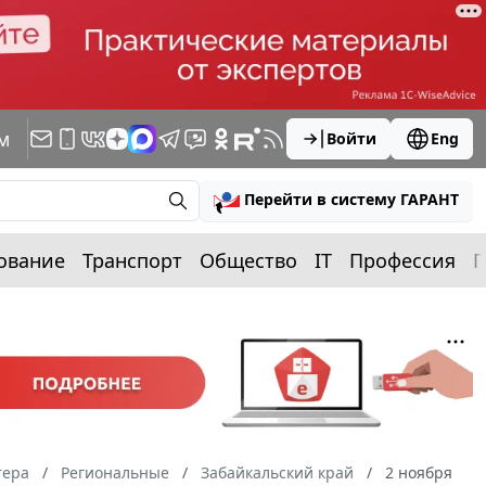
м
Войти
Eng
Перейти в систему ГАРАНТ
ование
Транспорт
Общество
IT
Профессия
П
тера
Региональные
Забайкальский край
2 ноября