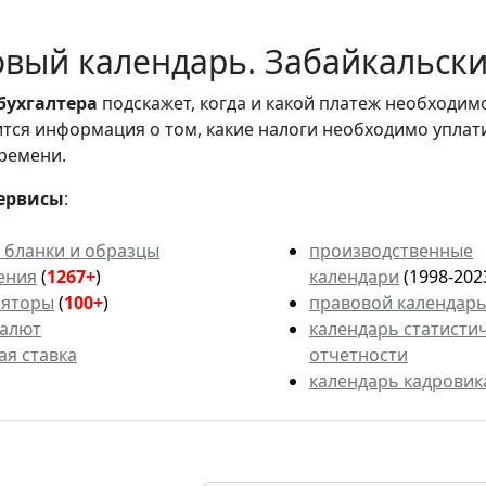
вый календарь. Забайкальский
бухгалтера
подскажет, когда и какой платеж необходи
вится информация о том, какие налоги необходимо уплат
ремени.
ервисы
:
 бланки и образцы
производственные
ения
(
1267+
)
календари
(1998-202
ляторы
(
100+
)
правовой календар
валют
календарь статисти
ая ставка
отчетности
календарь кадровик