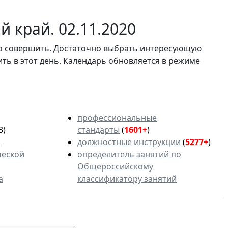
 край. 02.11.2020
мо совершить. Достаточно выбрать интересующую
ить в этот день. Календарь обновляется в режиме
профессиональные
3)
стандарты
(
1601+
)
ь
должностные инструкции
(
5277+
)
ческой
определитель занятий по
Общероссийскому
а
классификатору занятий