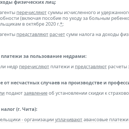
оходы физических лиц:
 агенты
перечисляют
суммы исчисленного и удержанного
обности (включая пособие по уходу за больным ребенко
льщикам в октябре 2020 г.
*
;
 агенты
представляют
расчет
сумм налога на доходы физ
 платежи за пользование недрами:
ели недр
перечисляют
платежи и
представляют
расчеты за
е от несчастных случаев на производстве и профес
ли
подают
заявление
об установлении скидки к страховом
алог (г. Чита):
тельщики - организации
уплачивают
авансовые платежи 