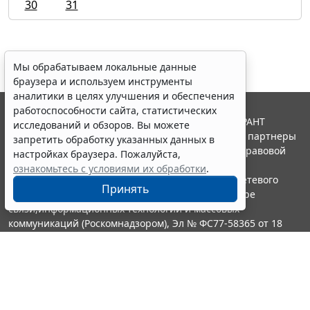
30
31
Мы обрабатываем локальные данные
браузера и используем инструменты
аналитики в целях улучшения и обеспечения
работоспособности сайта, статистических
© ООО "НПП "ГАРАНТ-СЕРВИС", 2026. Система ГАРАНТ
исследований и обзоров. Вы можете
выпускается с 1990 года. Компания "Гарант" и ее партнеры
запретить обработку указанных данных в
являются участниками Российской ассоциации правовой
настройках браузера. Пожалуйста,
информации ГАРАНТ.
ознакомьтесь с условиями их обработки
.
Портал ГАРАНТ.РУ зарегистрирован в качестве сетевого
Принять
издания Федеральной службой по надзору в сфере
связи,информационных технологий и массовых
коммуникаций (Роскомнадзором), Эл № ФС77-58365 от 18
июня 2014 года.
16+
Контакты
8-800-200-88-88