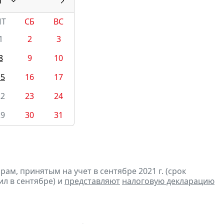
1
ПТ
СБ
ВС
1
2
3
8
9
10
15
16
17
22
23
24
29
30
31
м, принятым на учет в сентябре 2021 г. (срок
ил в сентябре) и
представляют
налоговую декларацию