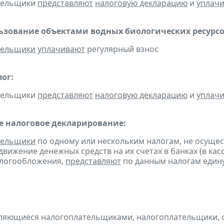
ательщики
представляют
налоговую декларацию
и
уплач
льзование объектами водных биологических ресурсо
тельщики
уплачивают
регулярный взнос
ог:
ательщики
представляют
налоговую декларацию
и
уплач
 налоговое декларирование:
тельщики
по одному или нескольким налогам, не осуще
движение денежных средств на их счетах в банках (в ка
алогообложения,
представляют
по данным налогам един
являющиеся налогоплательщиками, налогоплательщики,