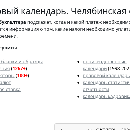
вый календарь. Челябинская о
бухгалтера
подскажет, когда и какой платеж необходи
вится информация о том, какие налоги необходимо уплат
ремени.
ервисы
:
 бланки и образцы
производственные
ения
(
1267+
)
календари
(1998-202
ляторы
(
100+
)
правовой календар
валют
календарь статисти
ая ставка
отчетности
календарь кадровик