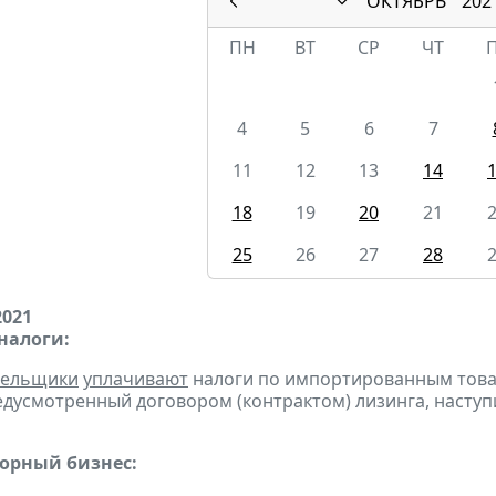
ОКТЯБРЬ
202
ПН
ВТ
СР
ЧТ
4
5
6
7
11
12
13
14
18
19
20
21
25
26
27
28
2021
налоги:
тельщики
уплачивают
налоги по импортированным товара
едусмотренный договором (контрактом) лизинга, наступ
горный бизнес: