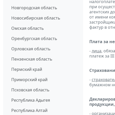
налогоплате
при осущест
Новгородская область
агентских д
от имени ко
Новосибирская область
застройщик
фактур в от
Омская область
Оренбургская область
Плата за н
Орловская область
-
лица
, обяз
платеж за III
Пензенская область
Пермский край
Страховани
Приморский край
-
страховате
бумажном н
Псковская область
Деклариров
Республика Адыгея
продукции,
Республика Алтай
- организац