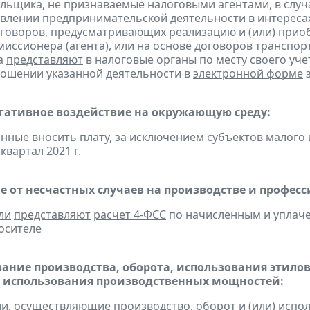
льщика, не признаваемые налоговыми агентами, в случа
влении предпринимательской деятельности в интересах
оговоров, предусматривающих реализацию и (или) приоб
миссионера (агента), или на основе договоров транспо
а
представляют
в налоговые органы по месту своего уче
ношении указанной деятельности в
электронной форме
з
егативное воздействие на окружающую среду:
анные вносить плату, за исключением субъектов малого
 квартал 2021 г.
е от несчастных случаев на производстве и профес
ли
представляют
расчет 4-ФСС
по начисленным и уплачен
осителе
ание производства, оборота, использования этило
 использования производственных мощностей:
ии, осуществляющие производство, оборот и (или) испо