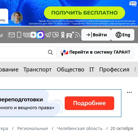
м
Войти
Eng
Перейти в систему ГАРАНТ
ование
Транспорт
Общество
IT
Профессия
П
тера
Региональные
Челябинская область
20 октября