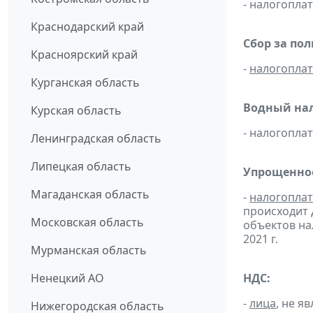
- налогопл
Краснодарский край
Сбор за по
Красноярский край
-
налогопла
Курганская область
Водный нал
Курская область
- налогопл
Ленинградская область
Липецкая область
Упрощенное
Магаданская область
-
налогопла
происходит 
Московская область
объектов н
2021 г.
Мурманская область
Ненецкий АО
НДС:
-
лица
, не 
Нижегородская область