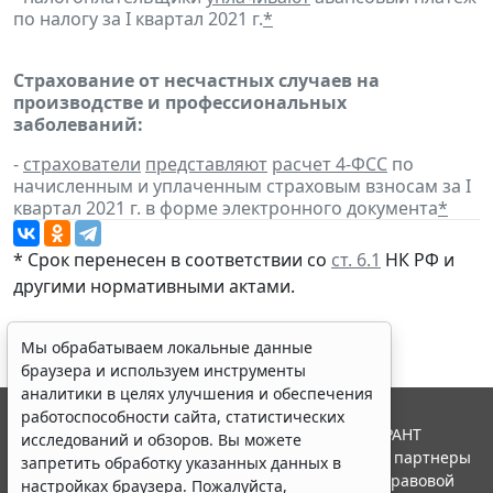
по налогу за I квартал 2021 г.
*
Страхование от несчастных случаев на
производстве и профессиональных
заболеваний:
-
страхователи
представляют
расчет 4-ФСС
по
начисленным и уплаченным страховым взносам за I
квартал 2021 г. в форме электронного документа
*
* Срок перенесен в соответствии со
ст. 6.1
НК РФ и
другими нормативными актами.
Мы обрабатываем локальные данные
браузера и используем инструменты
аналитики в целях улучшения и обеспечения
работоспособности сайта, статистических
© ООО "НПП "ГАРАНТ-СЕРВИС", 2026. Система ГАРАНТ
исследований и обзоров. Вы можете
выпускается с 1990 года. Компания "Гарант" и ее партнеры
запретить обработку указанных данных в
являются участниками Российской ассоциации правовой
настройках браузера. Пожалуйста,