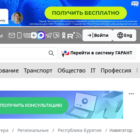
м
Войти
Eng
Перейти в систему ГАРАНТ
ование
Транспорт
Общество
IT
Профессия
П
тера
Региональные
Республика Бурятия
Навигатор.