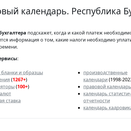
вый календарь. Республика Бу
бухгалтера
подскажет, когда и какой платеж необходи
вится информация о том, какие налоги необходимо уплат
ремени.
ервисы
:
 бланки и образцы
производственные
ения
(
1267+
)
календари
(1998-202
ляторы
(
100+
)
правовой календар
валют
календарь статисти
ая ставка
отчетности
календарь кадровик