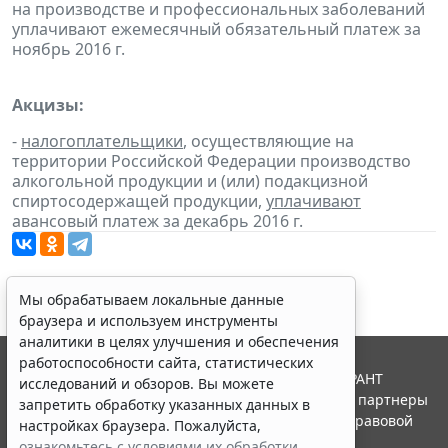
на производстве и профессиональных заболеваний
уплачивают ежемесячный обязательный платеж за
ноябрь 2016 г.
Акцизы:
-
налогоплательщики
, осуществляющие на
территории Российской Федерации производство
алкогольной продукции и (или) подакцизной
спиртосодержащей продукции,
уплачивают
авансовый платеж за декабрь 2016 г.
Мы обрабатываем локальные данные
браузера и используем инструменты
аналитики в целях улучшения и обеспечения
работоспособности сайта, статистических
© ООО "НПП "ГАРАНТ-СЕРВИС", 2026. Система ГАРАНТ
исследований и обзоров. Вы можете
выпускается с 1990 года. Компания "Гарант" и ее партнеры
запретить обработку указанных данных в
являются участниками Российской ассоциации правовой
настройках браузера. Пожалуйста,
информации ГАРАНТ.
ознакомьтесь с условиями их обработки
.