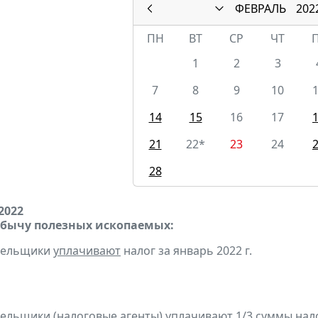
ФЕВРАЛЬ
202
ПН
ВТ
СР
ЧТ
1
2
3
7
8
9
10
14
15
16
17
21
22*
23
24
28
2022
обычу полезных ископаемых:
ательщики
уплачивают
налог за январь 2022 г.
тельщики
(
налоговые агенты
)
уплачивают
1/3 суммы налог