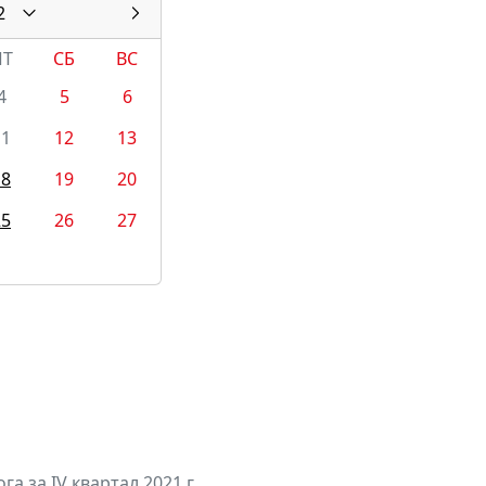
2
ПТ
СБ
ВС
4
5
6
11
12
13
18
19
20
25
26
27
а за IV квартал 2021 г.