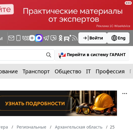
м
Войти
Eng
Перейти в систему ГАРАНТ
ование
Транспорт
Общество
IT
Профессия
П
тера
Региональные
Архангельская область
25