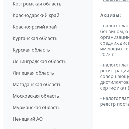
Костромская область
Краснодарский край
Акцизы:
- налогопла
Красноярский край
бензином, о
организации
Курганская область
средних дис
имеющих сер
Курская область
2022 г.;
Ленинградская область
- налогопла
регистрации
Липецкая область
совершающей
дистиллятов
Магаданская область
сертификат 
Московская область
- налогопл
реестр пост
Мурманская область
Ненецкий АО