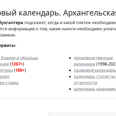
вый календарь. Архангельская
бухгалтера
подскажет, когда и какой платеж необходи
вится информация о том, какие налоги необходимо уплат
ремени.
ервисы
:
 бланки и образцы
производственные
ения
(
1267+
)
календари
(1998-202
ляторы
(
100+
)
правовой календар
валют
календарь статисти
ая ставка
отчетности
календарь кадровик