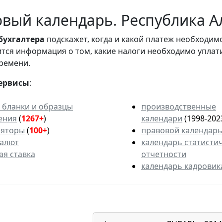
вый календарь. Республика Ал
бухгалтера
подскажет, когда и какой платеж необходи
вится информация о том, какие налоги необходимо уплат
ремени.
ервисы
:
 бланки и образцы
производственные
ения
(
1267+
)
календари
(1998-202
ляторы
(
100+
)
правовой календар
валют
календарь статисти
ая ставка
отчетности
календарь кадровик