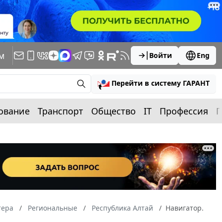
м
Войти
Eng
Перейти в систему ГАРАНТ
ование
Транспорт
Общество
IT
Профессия
П
тера
Региональные
Республика Алтай
Навигатор.