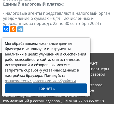
Единый налоговый платеж:
- налоговые агенты
представляют
в налоговый орган
уведомление
о суммах НДФЛ, исчисленных и
удержанных за период с 23 по 30 сентября 2024 г.
Мы обрабатываем локальные данные
браузера и используем инструменты
аналитики в целях улучшения и обеспечения
работоспособности сайта, статистических
© ООО "НПП "ГАРАНТ-СЕРВИС", 2026. Система ГАРАНТ
исследований и обзоров. Вы можете
выпускается с 1990 года. Компания "Гарант" и ее партнеры
запретить обработку указанных данных в
являются участниками Российской ассоциации правовой
настройках браузера. Пожалуйста,
информации ГАРАНТ.
ознакомьтесь с условиями их обработки
.
Портал ГАРАНТ.РУ зарегистрирован в качестве сетевого
Принять
издания Федеральной службой по надзору в сфере
связи,информационных технологий и массовых
коммуникаций (Роскомнадзором), Эл № ФС77-58365 от 18
июня 2014 года.