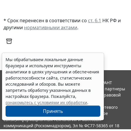
* Срок перенесен в соответствии со
ст. 6.1
НК РФ и
другими
нормативными актами
.
Мы обрабатываем локальные данные
браузера и используем инструменты
аналитики в целях улучшения и обеспечения
работоспособности сайта, статистических
© ООО "НПП "ГАРАНТ-СЕРВИС", 2026. Система ГАРАНТ
исследований и обзоров. Вы можете
выпускается с 1990 года. Компания "Гарант" и ее партнеры
запретить обработку указанных данных в
являются участниками Российской ассоциации правовой
настройках браузера. Пожалуйста,
информации ГАРАНТ.
ознакомьтесь с условиями их обработки
.
Портал ГАРАНТ.РУ зарегистрирован в качестве сетевого
Принять
издания Федеральной службой по надзору в сфере
связи,информационных технологий и массовых
коммуникаций (Роскомнадзором), Эл № ФС77-58365 от 18