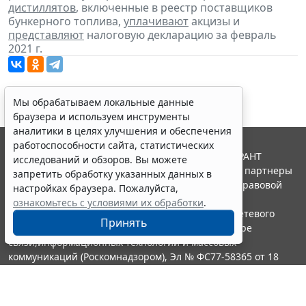
дистиллятов
, включенные в реестр поставщиков
бункерного топлива,
уплачивают
акцизы и
представляют
налоговую декларацию за февраль
2021 г.
Мы обрабатываем локальные данные
браузера и используем инструменты
аналитики в целях улучшения и обеспечения
работоспособности сайта, статистических
© ООО "НПП "ГАРАНТ-СЕРВИС", 2026. Система ГАРАНТ
исследований и обзоров. Вы можете
выпускается с 1990 года. Компания "Гарант" и ее партнеры
запретить обработку указанных данных в
являются участниками Российской ассоциации правовой
настройках браузера. Пожалуйста,
информации ГАРАНТ.
ознакомьтесь с условиями их обработки
.
Портал ГАРАНТ.РУ зарегистрирован в качестве сетевого
Принять
издания Федеральной службой по надзору в сфере
связи,информационных технологий и массовых
коммуникаций (Роскомнадзором), Эл № ФС77-58365 от 18
июня 2014 года.
16+