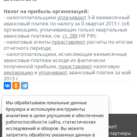
Налог на прибыль организаций:
- налогоплательщики
уплачивают
3-й ежемесячный
авансовый платеж по налогу за II квартал 2013 г. (об
организациях, уплачивающих только квартальные
авансовые платежи, см.
ст. 286
НК РФ);
- налоговые агенты
представляют
расчеты по итогам
отчетного периода;
- налогоплательщики, исчисляющие ежемесячные
авансовые платежи исходя из фактически
полученной прибыли,
представляют
налоговую
декларацию
и
уплачивают
авансовый платеж за май
2013 г.
Мы обрабатываем локальные данные
браузера и используем инструменты
аналитики в целях улучшения и обеспечения
работоспособности сайта, статистических
© ООО "НПП "ГАРАНТ-СЕРВИС", 2026. Система ГАРАНТ
исследований и обзоров. Вы можете
выпускается с 1990 года. Компания "Гарант" и ее партнеры
запретить обработку указанных данных в