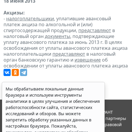
18 июня 2013
Акцизы:
-
налогоплательщики
, уплатившие авансовый
платеж акциза по алкогольной и (или)
спиртосодержащей продукции,
представляют
в
налоговый орган
документы
, подтверждающие
уплату авансового платежа за июнь 2013 г. В целях
освобождения от уплаты авансового платежа акциза
налогоплательщики
представляют
в налоговый
орган банковскую гарантию и
извещение
об
освобождении от уплаты авансового платежа акциза
Мы обрабатываем локальные данные
браузера и используем инструменты
аналитики в целях улучшения и обеспечения
работоспособности сайта, статистических
© ООО "НПП "ГАРАНТ-СЕРВИС", 2026. Система ГАРАНТ
исследований и обзоров. Вы можете
выпускается с 1990 года. Компания "Гарант" и ее партнеры
запретить обработку указанных данных в
являются участниками Российской ассоциации правовой
настройках браузера. Пожалуйста,
информации ГАРАНТ.