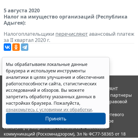
5 августа 2020
Налог на имущество организаций (Республика
Адыгея):
Налогоплательщики
перечисляют
авансовый платеж
за II квартал 2020 г.
Мы обрабатываем локальные данные
браузера и используем инструменты
аналитики в целях улучшения и обеспечения
работоспособности сайта, статистических
© ООО "НПП "ГАРАНТ-СЕРВИС", 2026. Система ГАРАНТ
исследований и обзоров. Вы можете
выпускается с 1990 года. Компания "Гарант" и ее партнеры
запретить обработку указанных данных в
являются участниками Российской ассоциации правовой
настройках браузера. Пожалуйста,
информации ГАРАНТ.
ознакомьтесь с условиями их обработки
.
Портал ГАРАНТ.РУ зарегистрирован в качестве сетевого
Принять
издания Федеральной службой по надзору в сфере
связи,информационных технологий и массовых
коммуникаций (Роскомнадзором), Эл № ФС77-58365 от 18