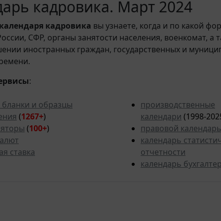
арь кадровика. Март 2024
календаря кадровика
вы узнаете, когда и по какой фо
ссии, СФР, органы занятости населения, военкомат, а 
шении иностранных граждан, государственных и муници
ремени.
ервисы
:
 бланки и образцы
производственные
ения
(
1267+
)
календари
(1998-202
ляторы
(
100+
)
правовой календар
валют
календарь статисти
ая ставка
отчетности
календарь бухгалте