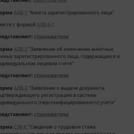
орма
АДВ-1
"Анкета зарегистрированного лица"
месте с формой
АДВ-6-1
редставляют
:
страхователи
орма
АДВ-2
"Заявление об изменении анкетных
анных зарегистрированного лица, содержащихся в
ндивидуальном лицевом счете"
редставляют
:
страхователи
орма
АДВ-3
"Заявление о выдаче документа,
одтверждающего регистрацию в системе
ндивидуального (персонифицированного) учета"
редставляют
:
страхователи
орма
СЗВ-К
"Сведения о трудовом стаже
астрахованного лица за период до регистрации в