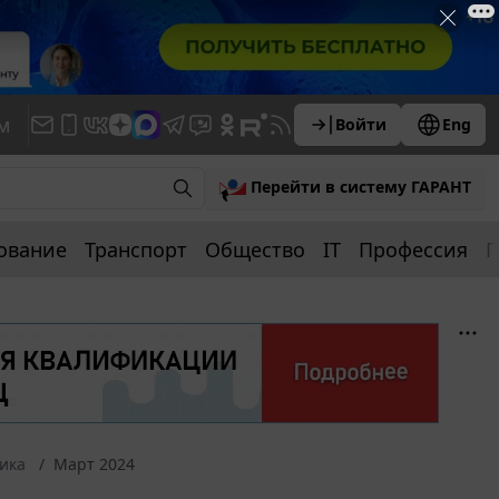
м
Войти
Eng
Перейти в систему ГАРАНТ
ование
Транспорт
Общество
IT
Профессия
П
ика
Март 2024