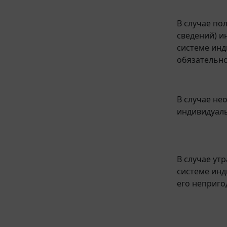
В случае по
сведений) и
системе инд
обязательн
В случае не
индивидуаль
В случае ут
системе инд
его неприго