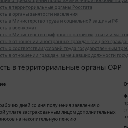
ция о прекращении права ежемесячное пособие по ухо
сть в территориальные органы Росстата
сть в органы занятости населения
сть в Министерство труда и социальной защины РФ
сть в военкомат
сть в Министерство цифрового развития, связи и масс
сть в отношении иностранных граждан (лиц без граждан
сть о соответствии условий труда государственным тре
сть в отношении граждан, замещавших должности госу
сть в территориальные органы СФР
тие
О
Ф
п
 рабочих дней со дня получения заявления о
с
ой уплате застрахованным лицом дополнительных
в
зносов на накопительную пенсию
П