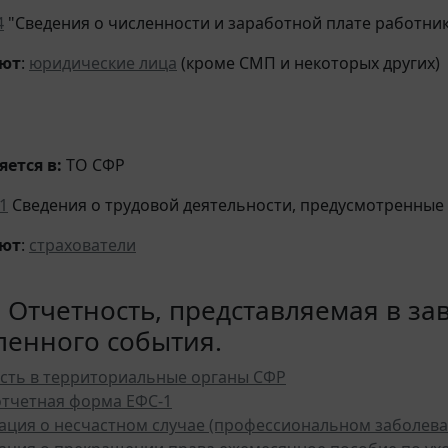
4
"Сведения о численности и заработной плате работник
яют
:
юридические лица
(кроме СМП и некоторых других)
ется в:
ТО СФР
1
Сведения о трудовой деятельности, предусмотренные
яют
:
страхователи
. Отчетность, представляемая в з
ленного события.
сть в территориальные органы СФР
отчетная форма ЕФС-1
ция о несчастном случае (профессиональном заболева