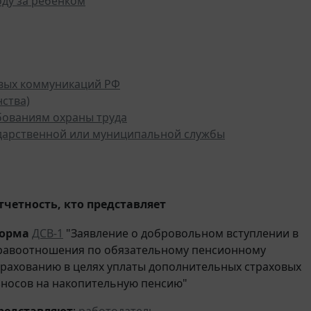
ду за ребенком
овых коммуникаций РФ
ства)
бованиям охраны труда
дарственной или муниципальной службы
тчетность, кто представляет
орма
ДСВ-1
"Заявление о добровольном вступлении в
равоотношения по обязательному пенсионному
трахованию в целях уплаты дополнительных страховых
зносов на накопительную пенсию"
редставляют
:
работодатель