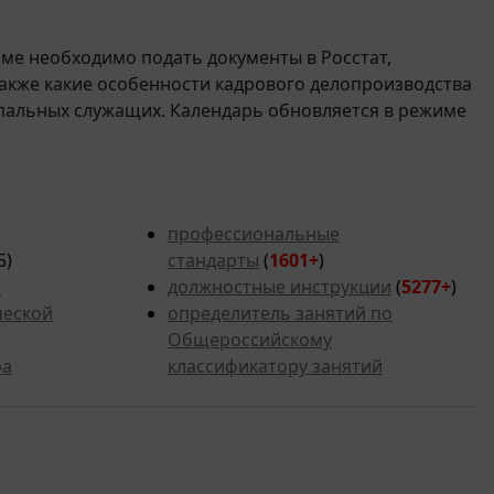
рме необходимо подать документы в Росстат,
также какие особенности кадрового делопроизводства
пальных служащих. Календарь обновляется в режиме
профессиональные
5)
стандарты
(
1601+
)
ь
должностные инструкции
(
5277+
)
ческой
определитель занятий по
Общероссийскому
ра
классификатору занятий