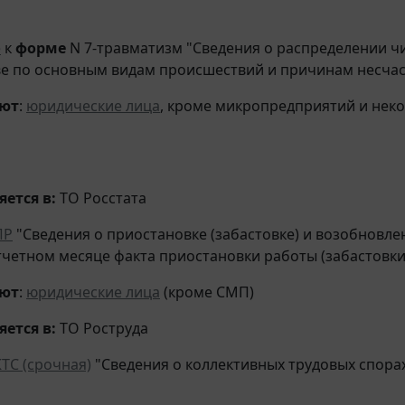
е
к
форме
N 7-травматизм "Сведения о распределении чи
е по основным видам происшествий и причинам несчас
яют
:
юридические лица
, кроме микропредприятий и неко
ется в:
ТО Росстата
ПР
"Сведения о приостановке (забастовке) и возобновле
тчетном месяце факта приостановки работы (забастовки
яют
:
юридические лица
(кроме СМП)
ется в:
ТО Роструда
КТС (срочная)
"Сведения о коллективных трудовых спорах