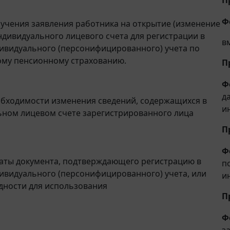
Ф
лучения заявления работника на открытие (изменение
ндивидуального лицевого счета для регистрации в
в
ивидуального (персонифицированного) учета по
ому пенсионному страхованию.
П
Ф
д
обходимости изменения сведений, содержащихся в
и
ном лицевом счете зарегистрированного лица
П
Ф
раты документа, подтверждающего регистрацию в
п
ивидуального (персонифицированного) учета, или
и
дности для использования
П
Ф
з