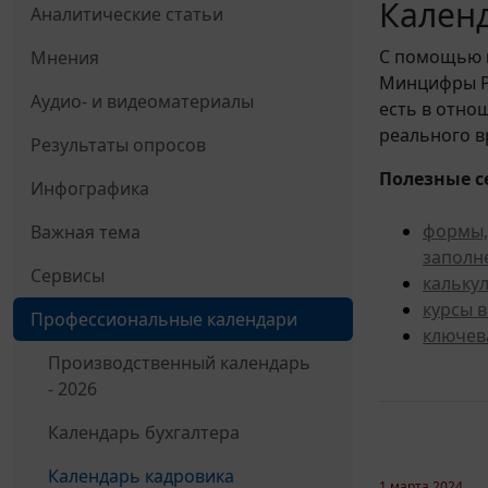
Календ
Аналитические статьи
С помощью
Мнения
Минцифры Ро
Аудио- и видеоматериалы
есть в отно
реального в
Результаты опросов
Полезные с
Инфографика
формы,
Важная тема
заполн
Сервисы
кальку
курсы 
Профессиональные календари
ключев
Производственный календарь
- 2026
Календарь бухгалтера
Календарь кадровика
1 марта 2024