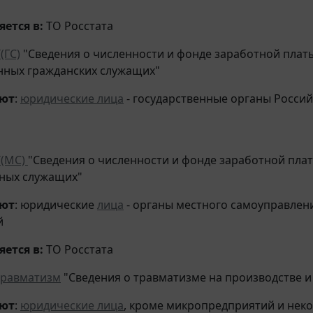
ется в:
ТО Росстата
(ГС)
"Сведения о численности и фонде заработной пла
нных гражданских служащих"
яют
:
юридические лица
- государственные органы Росси
Т(МС)
"Сведения о численности и фонде заработной пл
ных служащих"
яют
: юридические
лица
- органы местного самоуправлен
й
ется в:
ТО Росстата
травматизм
"Сведения о травматизме на производстве 
яют
:
юридические лица
, кроме микропредприятий и неко