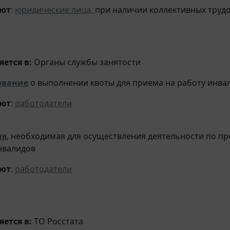
яют
:
юридические лица,
при наличии коллективных труд
ется в:
Органы службы занятости
вание
о выполнении квоты для приема на работу инва
яют
:
работодатели
ия
, необходимая для осуществления деятельности по п
нвалидов
яют
:
работодатели
ется в:
ТО Росстата