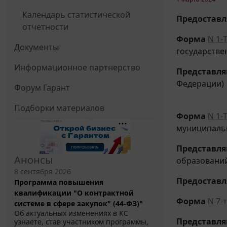
Календарь статистической
Предоставля
отчетности
Форма
N 1-Т
Документы
государстве
Информационное партнерство
Представл
Федерации)
Форум Гарант
Подборки материалов
Форма
N 1-
муниципаль
Представл
Анонсы
образовани
8 сентября 2026
Предоставля
Программа повышения
квалификации "О контрактной
Форма
N 7-
системе в сфере закупок" (44-ФЗ)"
Об актуальных изменениях в КС
Представл
узнаете, став участником программы,