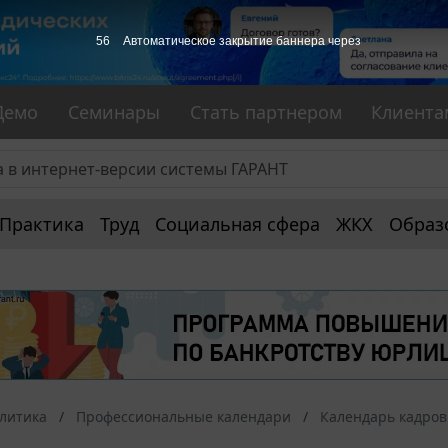
55
Автоматическое закрытие баннера через
Демо
Семинары
Стать партнером
Клиента
Практика
Труд
Социальная сфера
ЖКХ
Образ
алитика
Профессиональные календари
Календарь кадров