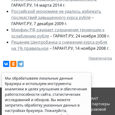
ГАРАНТ.РУ, 14 марта 2014 г.
Российской экономике не удалось избежать
последствий завышенного курса рубля
–
ГАРАНТ.РУ, 7 декабря 2009 г.
Минфин РФ ожидает сохранения тенденции к
ослаблению рубля
– ГАРАНТ.РУ, 24 ноября 2008 г.
Решение Центробанка о снижении курса рубля
на 1% правильное
– ГАРАНТ.РУ, 14 ноября 2008 г.
Перепечатка
Мы обрабатываем локальные данные
браузера и используем инструменты
аналитики в целях улучшения и обеспечения
работоспособности сайта, статистических
© ООО "НПП "ГАРАНТ-СЕРВИС", 2026. Система ГАРАНТ
исследований и обзоров. Вы можете
выпускается с 1990 года. Компания "Гарант" и ее партнеры
запретить обработку указанных данных в
являются участниками Российской ассоциации правовой
настройках браузера. Пожалуйста,
информации ГАРАНТ.