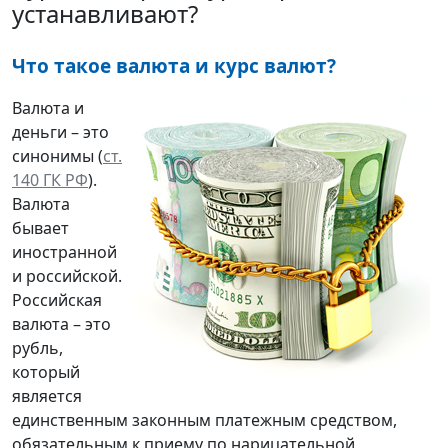
устанавливают?
Что такое валюта и курс валют?
Валюта и
деньги – это
синонимы (
ст.
140 ГК РФ
).
Валюта
бывает
иностранной
и российской.
Российская
валюта – это
рубль,
который
является
единственным законным платежным средством,
обязательным к приему по нарицательной