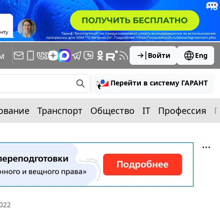
м
Войти
Eng
Перейти в систему ГАРАНТ
ование
Транспорт
Общество
IT
Профессия
П
022