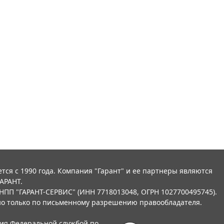
тся с 1990 года. Компания "Гарант" и ее партнеры являются
АРАНТ.
НПП "ГАРАНТ-СЕРВИС" (ИНН 7718013048, ОГРН 1027700495745).
о только по письменному разрешению правообладателя.
ния Федеральной службой по