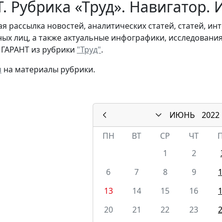
. Рубрика «Труд». Навигатор.
я рассылка новостей, аналитических статей, статей, и
ых лиц, а также актуальные инфографики, исследовани
 ГАРАНТ из рубрики
"Труд"
.
я
на материалы рубрики.
ИЮНЬ
2022
ПН
ВТ
СР
ЧТ
1
2
6
7
8
9
13
14
15
16
20
21
22
23