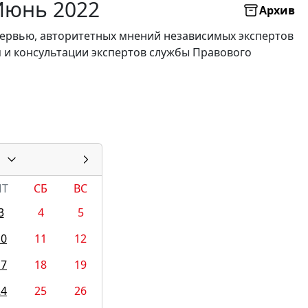
 Июнь 2022
Архив
нтервью, авторитетных мнений независимых экспертов
я и консультации экспертов службы Правового
ПТ
СБ
ВС
3
4
5
10
11
12
17
18
19
24
25
26