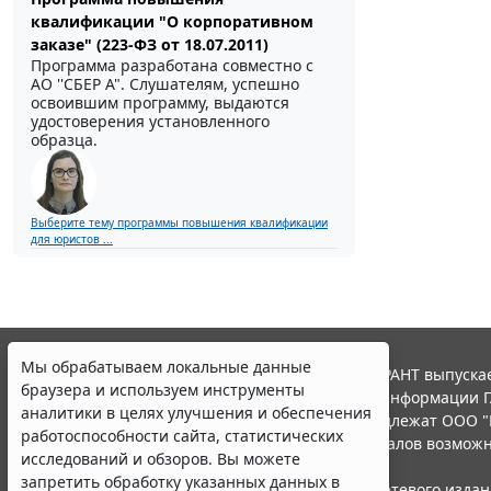
квалификации "О корпоративном
заказе" (223-ФЗ от 18.07.2011)
Программа разработана совместно с
АО ''СБЕР А". Слушателям, успешно
освоившим программу, выдаются
удостоверения установленного
образца.
Выберите тему программы повышения квалификации
для юристов ...
Мы обрабатываем локальные данные
© ООО "НПП "ГАРАНТ-СЕРВИС", 2026. Система ГАРАНТ выпускае
браузера и используем инструменты
участниками Российской ассоциации правовой информации Г
аналитики в целях улучшения и обеспечения
Все права на материалы сайта ГАРАНТ.РУ принадлежат ООО "
работоспособности сайта, статистических
Полное или частичное воспроизведение материалов возможн
исследований и обзоров. Вы можете
Правила использования портала.
запретить обработку указанных данных в
Портал ГАРАНТ.РУ зарегистрирован в качестве сетевого изда