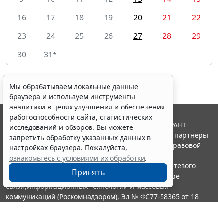
16
17
18
19
20
21
22
23
24
25
26
27
28
29
30
31*
Мы обрабатываем локальные данные
браузера и используем инструменты
аналитики в целях улучшения и обеспечения
работоспособности сайта, статистических
© ООО "НПП "ГАРАНТ-СЕРВИС", 2026. Система ГАРАНТ
исследований и обзоров. Вы можете
выпускается с 1990 года. Компания "Гарант" и ее партнеры
запретить обработку указанных данных в
являются участниками Российской ассоциации правовой
настройках браузера. Пожалуйста,
информации ГАРАНТ.
ознакомьтесь с условиями их обработки
.
Портал ГАРАНТ.РУ зарегистрирован в качестве сетевого
Принять
издания Федеральной службой по надзору в сфере
связи,информационных технологий и массовых
коммуникаций (Роскомнадзором), Эл № ФС77-58365 от 18
июня 2014 года.