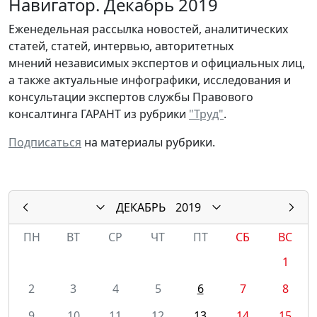
Навигатор. Декабрь 2019
Еженедельная рассылка новостей, аналитических
статей, статей, интервью, авторитетных
мнений независимых экспертов и официальных лиц,
а также актуальные инфографики, исследования и
консультации экспертов службы Правового
консалтинга ГАРАНТ из рубрики
"Труд"
.
Подписаться
на материалы рубрики.
ДЕКАБРЬ
2019
ПН
ВТ
СР
ЧТ
ПТ
СБ
ВС
1
2
3
4
5
6
7
8
9
10
11
12
13
14
15