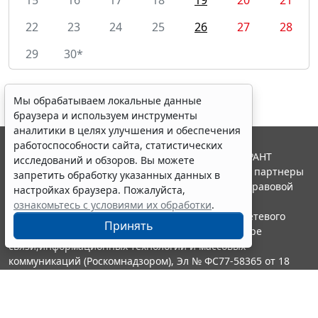
22
23
24
25
26
27
28
29
30*
Мы обрабатываем локальные данные
браузера и используем инструменты
аналитики в целях улучшения и обеспечения
работоспособности сайта, статистических
© ООО "НПП "ГАРАНТ-СЕРВИС", 2026. Система ГАРАНТ
исследований и обзоров. Вы можете
выпускается с 1990 года. Компания "Гарант" и ее партнеры
запретить обработку указанных данных в
являются участниками Российской ассоциации правовой
настройках браузера. Пожалуйста,
информации ГАРАНТ.
ознакомьтесь с условиями их обработки
.
Портал ГАРАНТ.РУ зарегистрирован в качестве сетевого
Принять
издания Федеральной службой по надзору в сфере
связи,информационных технологий и массовых
коммуникаций (Роскомнадзором), Эл № ФС77-58365 от 18
июня 2014 года.
16+