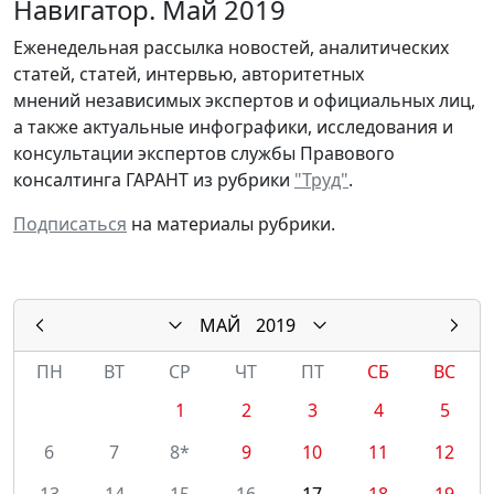
Навигатор. Май 2019
Еженедельная рассылка новостей, аналитических
статей, статей, интервью, авторитетных
мнений независимых экспертов и официальных лиц,
а также актуальные инфографики, исследования и
консультации экспертов службы Правового
консалтинга ГАРАНТ из рубрики
"Труд"
.
Подписаться
на материалы рубрики.
МАЙ
2019
ПН
ВТ
СР
ЧТ
ПТ
СБ
ВС
1
2
3
4
5
6
7
8*
9
10
11
12
13
14
15
16
17
18
19