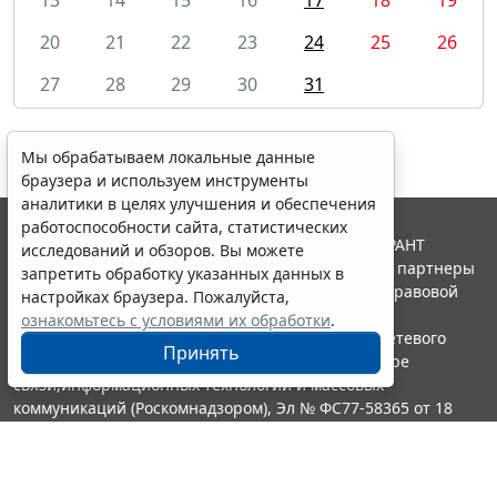
20
21
22
23
24
25
26
27
28
29
30
31
Мы обрабатываем локальные данные
браузера и используем инструменты
аналитики в целях улучшения и обеспечения
работоспособности сайта, статистических
© ООО "НПП "ГАРАНТ-СЕРВИС", 2026. Система ГАРАНТ
исследований и обзоров. Вы можете
выпускается с 1990 года. Компания "Гарант" и ее партнеры
запретить обработку указанных данных в
являются участниками Российской ассоциации правовой
настройках браузера. Пожалуйста,
информации ГАРАНТ.
ознакомьтесь с условиями их обработки
.
Портал ГАРАНТ.РУ зарегистрирован в качестве сетевого
Принять
издания Федеральной службой по надзору в сфере
связи,информационных технологий и массовых
коммуникаций (Роскомнадзором), Эл № ФС77-58365 от 18
июня 2014 года.
16+