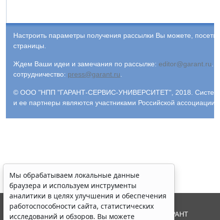
Настроить параметры получения рассылки Вы можете, посети
страницы.
Ждем Ваши идеи и замечания по рассылке:
editor@garant.ru
.
Р
сотрудничество:
press@garant.ru
.
© ООО "НПП "ГАРАНТ-СЕРВИС-УНИВЕРСИТЕТ", 2018. Система Г
и ее партнеры являются участниками Российской ассоциации
Мы обрабатываем локальные данные
браузера и используем инструменты
аналитики в целях улучшения и обеспечения
работоспособности сайта, статистических
© ООО "НПП "ГАРАНТ-СЕРВИС", 2026. Система ГАРАНТ
исследований и обзоров. Вы можете