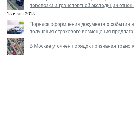
перевозки и транспортной экспедиции отноше
18 июня 2018
Порядок оформления документа о событии на т
получения страхового возмещения предлагают
В Москве уточнен порядок признания транспо