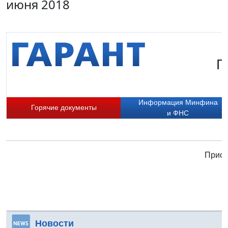
июня 2018
Г
Информация Минфина
Горячие документы
и ФНС
Присо
Новости