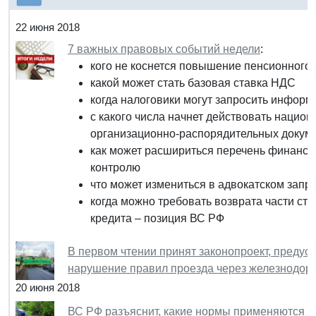
22 июня 2018
7 важных правовых событий недели
:
кого не коснется повышение пенсионного 
какой может стать базовая ставка НДС
когда налоговики могут запросить информ
с какого числа начнет действовать наци
организационно-распорядительных докум
как может расшириться перечень финанс
контролю
что может измениться в адвокатском запр
когда можно требовать возврата части с
кредита – позиция ВС РФ
В первом чтении принят законопроект, преду
нарушение правил проезда через железнодо
20 июня 2018
ВС РФ разъяснит, какие нормы применяются к