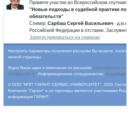
Примите участие во Всероссийском спутнико
"Новые подходы в судебной практике по 
обязательств"
Спикер:
Сарбаш Сергей Васильевич
- д.ю.н
Российской Федерации в отставке, Заслужен
Зарегистрироваться на семинар
Настроить параметры получения рассылки Вы можете, посети
личной страницы.
Ждем Ваши идеи и замечания по рассылке:
editor@garant.ru
.
Р
adv@garant.ru
.
Информационное сотрудничество:
press@garan
© ООО "НПП "ГАРАНТ-СЕРВИС-УНИВЕРСИТЕТ", 2020. Система 
Компания "Гарант" и ее партнеры являются участниками Росс
информации ГАРАНТ.