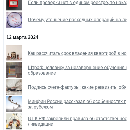
Если проверки нет в едином реестре, то наказ
Почему уточнение расходных операций на лице
12 марта 2024
Как рассчитать срок владения квартирой в но
Штраф целевику за незавершение обучения не
образование
Подпись счета-фактуры: какие реквизиты обя
Минфин России рассказал об особенностях п
за рубежом
В ГК РФ закрепили правила об ответственност
ликвидации