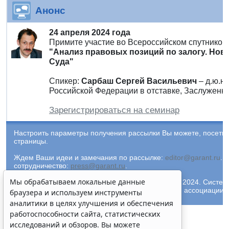
Анонс
24 апреля 2024 года
Примите участие во Всероссийском спутнико
"Анализ правовых позиций по залогу. Но
Суда"
Спикер:
Сарбаш Сергей Васильевич
– д.ю.н
Российской Федерации в отставке, Заслуженн
Зарегистрироваться на семинар
Настроить параметры получения рассылки Вы можете, посети
страницы.
Ждем Ваши идеи и замечания по рассылке:
editor@garant.ru
.
Р
сотрудничество:
press@garant.ru
.
Мы обрабатываем локальные данные
© ООО "НПП "ГАРАНТ-СЕРВИС-УНИВЕРСИТЕТ", 2024. Система Г
и ее партнеры являются участниками Российской ассоциации
браузера и используем инструменты
аналитики в целях улучшения и обеспечения
работоспособности сайта, статистических
исследований и обзоров. Вы можете