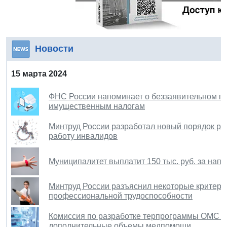
Новости
15 марта 2024
ФНС России напоминает о беззаявительном п
имущественным налогам
Минтруд России разработал новый порядок ра
работу инвалидов
Муниципалитет выплатит 150 тыс. руб. за нап
Минтруд России разъяснил некоторые критери
профессиональной трудоспособности
Комиссия по разработке терпрограммы ОМС н
дополнительные объемы медпомощи