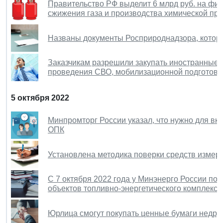
Правительство РФ выделит 6 млрд руб. на фи
сжижения газа и производства химической пр
Названы документы Росприроднадзора, котор
Заказчикам разрешили закупать иностранные 
проведения СВО, мобилизационной подготовк
5 октября 2022
Минпромторг России указал, что нужно для вк
ОПК
Установлена методика поверки средств измер
С 7 октября 2022 года у Минэнерго России п
объектов топливно-энергетического комплекса
Юрлица смогут покупать ценные бумаги недру