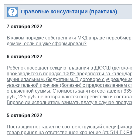
Правовые консультации (практика)
7 октября 2022
В каком порядке собственники МКД вправе переобмерит
домом, если он уже сформирован?
6 октября 2022
Ребенок посещает секцию плавания в ДЮСШ (детско-юн
производится в порядке 100% предоплаты за календарн
муниципальным, бюджетным. В договоре с учреждением у
уважительной причине (болезни) с предоставлением спр
оплаченной суммы. Стоимость занятия составляет 335 ру
руб., 225 руб. не возвращаются потребителю и составля
Вправе ли исполнитель взимать плату в случае пропуск
5 октября 2022
Поставщик поставил не соответствующий спецификации 
товар принял на ответственное хранение (ст. 514 ГК РФ