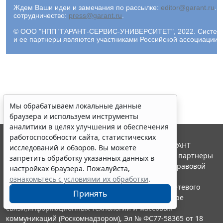
Ждем Ваши идеи и замечания по рассылке:
editor@garant.ru
.
Р
сотрудничество:
press@garant.ru
.
© ООО "НПП "ГАРАНТ-СЕРВИС-УНИВЕРСИТЕТ", 2022. Система Г
и ее партнеры являются участниками Российской ассоциации
Мы обрабатываем локальные данные
браузера и используем инструменты
аналитики в целях улучшения и обеспечения
работоспособности сайта, статистических
© ООО "НПП "ГАРАНТ-СЕРВИС", 2026. Система ГАРАНТ
исследований и обзоров. Вы можете
выпускается с 1990 года. Компания "Гарант" и ее партнеры
запретить обработку указанных данных в
являются участниками Российской ассоциации правовой
настройках браузера. Пожалуйста,
информации ГАРАНТ.
ознакомьтесь с условиями их обработки
.
Портал ГАРАНТ.РУ зарегистрирован в качестве сетевого
Принять
издания Федеральной службой по надзору в сфере
связи,информационных технологий и массовых
коммуникаций (Роскомнадзором), Эл № ФС77-58365 от 18