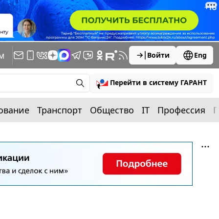
м
Войти
Eng
Перейти в систему ГАРАНТ
ование
Транспорт
Общество
IT
Профессия
П