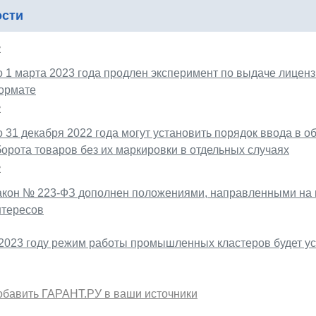
ости
2
о 1 марта 2023 года продлен эксперимент по выдаче лицен
ормате
2
 31 декабря 2022 года могут установить порядок ввода в об
борота товаров без их маркировки в отдельных случаях
2
акон № 223-ФЗ дополнен положениями, направленными на
нтересов
 2023 году режим работы промышленных кластеров будет 
обавить ГАРАНТ.РУ в ваши источники