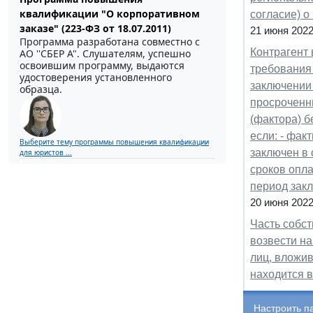
квалификации "О корпоративном
согласие) о
заказе" (223-ФЗ от 18.07.2011)
21 июня 202
Программа разработана совместно с
Контрагент 
АО ''СБЕР А". Слушателям, успешно
освоившим программу, выдаются
требования
удостоверения установленного
заключении 
образца.
просроченн
(фактора) б
если: - фак
Выберите тему программы повышения квалификации
заключен в 
для юристов ...
сроков опл
период закл
20 июня 202
Часть собс
возвести на
лиц, вложив
находится 
Настроить п