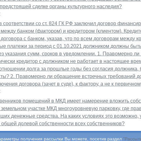
 предстоящей сделке органы культурного наследия?
2
в соответствии со ст. 824 ГК РФ заключил договор финанси
 между банком (фактором) и кредитором (клиентом). Креди
договора с банком, указав, что по всем договорам между 
ые платежи за период с 01.10.2021 должником должны быть
ез указания сумм, сроков в уведомлении. 1. Правомерно ли
тически кредитор с должником не работает в настоящее врем
отношении долга за прошлые годы без согласия должника, 
аты? 2. Правомерно ли обращение встречных требований д
ючения договора (зачет в суде), к фактору, а не к первично
2
твенников помещений в МКД имеет намерение вложить соб
 земельном участке МКД многоуровневую парковку, где пра
ших денежные средства. На каких условиях это возможно, 
в общей долевой собственности всех собственников?
араметры получения рассылки Вы можете, посетив раздел
"Рассыл