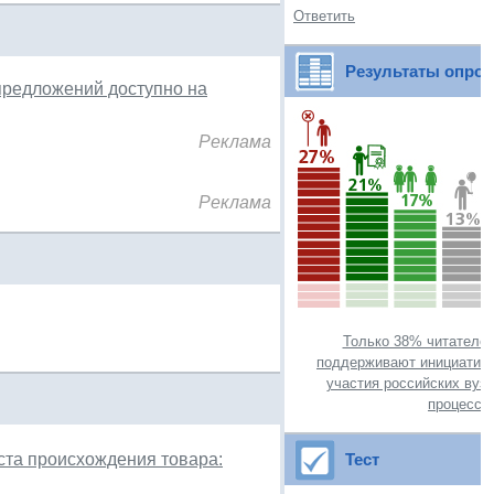
Ответить
Результаты опро
 предложений доступно на
Реклама
Реклама
Только 38% читателе
поддерживают инициативу
участия российских вуз
процессе
ста происхождения товара:
Тест