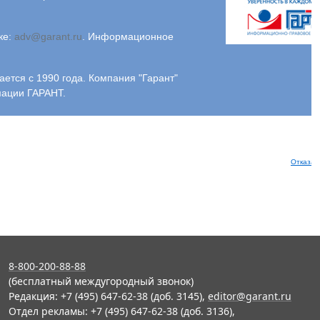
ке:
adv@garant.ru
.
Информационное
ся с 1990 года. Компания "Гарант"
мации ГАРАНТ.
Отказат
8-800-200-88-88
(бесплатный междугородный звонок)
Редакция: +7 (495) 647-62-38 (доб. 3145),
editor@garant.ru
Отдел рекламы: +7 (495) 647-62-38 (доб. 3136),