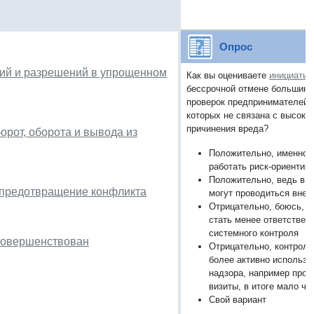
Опрос
зий и разрешений в упрощенном
Как вы оцениваете
инициатив
бессрочной отмене большинс
проверок предпринимателей,
которых не связана с высоки
причинения вреда?
орот, оборота и вывода из
Положительно, именно т
работать риск-ориентир
Положительно, ведь в 
 предотвращение конфликта
могут проводиться внеп
Отрицательно, боюсь, ч
стать менее ответствен
системного контроля
усовершенствован
Отрицательно, контроль
более активно использ
надзора, например про
визиты, в итоге мало чт
Свой вариант