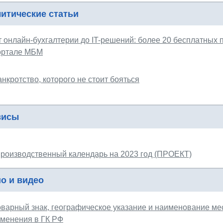
итические статьи
т онлайн-бухгалтерии до IT-решений: более 20 бесплатных
ортале МБМ
нкротство, которого не стоит бояться
висы
роизводственный календарь на 2023 год (ПРОЕКТ)
о и видео
оварный знак, географическое указание и наименование ме
зменения в ГК РФ