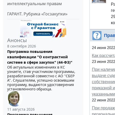
интеллектуальным правам
Р
г
ГАРАНТ. Рубрика «Госзакупки»
2
ко
Прав
Анонсы
8 сентября 2026
24 июня 202
Программа повышения
Как рассчит
квалификации "О контрактной
23 июня 202
системе в сфере закупок" (44-ФЗ)"
Об актуальных изменениях в КС
При наличии
узнаете, став участником программы,
разработанной совместно с АО ''СБЕР
выдаче суд
А". Слушателям, успешно освоившим
собственник
программу, выдаются удостоверения
приказной и
установленного образца.
указанными
22 июня 202
При продаже
11 августа 2026
регионально
Программа повышения