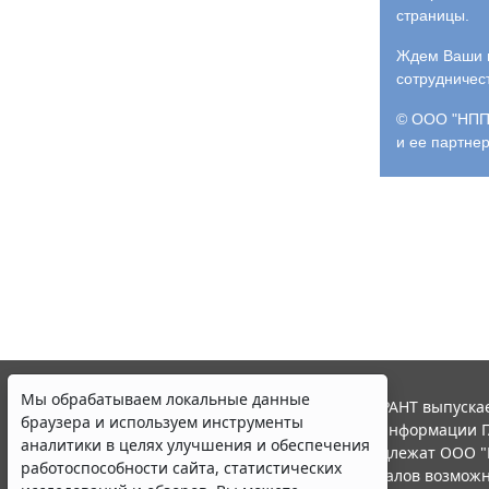
страницы.
Ждем Ваши и
сотрудничес
© ООО "НПП 
и ее партне
Мы обрабатываем локальные данные
© ООО "НПП "ГАРАНТ-СЕРВИС", 2026. Система ГАРАНТ выпускае
браузера и используем инструменты
участниками Российской ассоциации правовой информации Г
аналитики в целях улучшения и обеспечения
Все права на материалы сайта ГАРАНТ.РУ принадлежат ООО "
работоспособности сайта, статистических
Полное или частичное воспроизведение материалов возможн