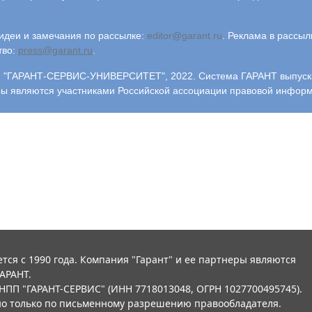
деи и замечания по рассылке:
editor@garant.ru
.
Реклама в рассыл
тво:
press@garant.ru
.
"ГАРАНТ-СЕРВИС-УНИВЕРСИТЕТ", 2022. Система ГАРАНТ выпускает
ры являются участниками Российской ассоциации правовой инфор
тся с 1990 года. Компания "Гарант" и ее партнеры являются
АРАНТ.
НПП "ГАРАНТ-СЕРВИС" (ИНН 7718013048, ОГРН 1027700495745).
о только по письменному разрешению правообладателя.