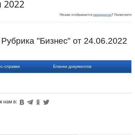
я 2022
Письмо отображается
некорректно
? Посмотрите и
Рубрика "Бизнес" от 24.06.2022
с-справки
Бланки документов
к нам в: