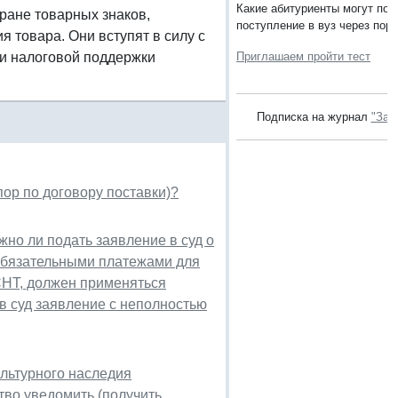
Какие абитуриенты могут под
ране товарных знаков,
поступление в вуз через порт
 товара. Они вступят в силу с
 и налоговой поддержки
Приглашаем пройти тест
Подписка на журнал
"Зак
пор по договору поставки)?
но ли подать заявление в суд о
 обязательными платежами для
СНТ, должен применяться
 в суд заявление с неполностью
ультурного наследия
ство уведомить (получить