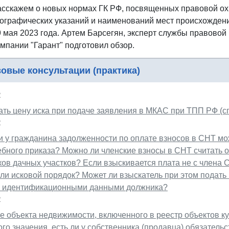
асскажем о новых нормах ГК РФ, посвященных правовой ох
еографических указаний и наименований мест происхождения
9 мая 2023 года. Артем Барсегян, эксперт службы правовой
мпании "Гарант" подготовил обзор.
овые консультации (практика)
2
ать цену иска при подаче заявления в МКАС при ТПП РФ (с
2
 у гражданина задолженности по оплате взносов в СНТ мож
ебного приказа? Можно ли членские взносы в СНТ считать
ов дачных участков? Если взыскивается плата не с члена 
ли исковой порядок? Может ли взыскатель при этом подать
 идентификационными данными должника?
2
 объекта недвижимости, включенного в реестр объектов к
го значения, есть ли у собственника (продавца) обязатель