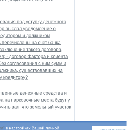
рования под уступку денежного
тор выслал уведомление о
кредитором и должником
 перечислены на счет банка
 заключение такого договора,
я; - договор фактора и клиента
без согласования с ним сумм и
олжника, существовавших на
му кредитору?
ственные денежные средства и
ва на парковочные места будут у
учитывая, что земельный участок
ки"
в настройках Вашей личной