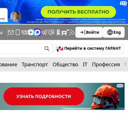
м
Войти
Eng
Перейти в систему ГАРАНТ
ование
Транспорт
Общество
IT
Профессия
П