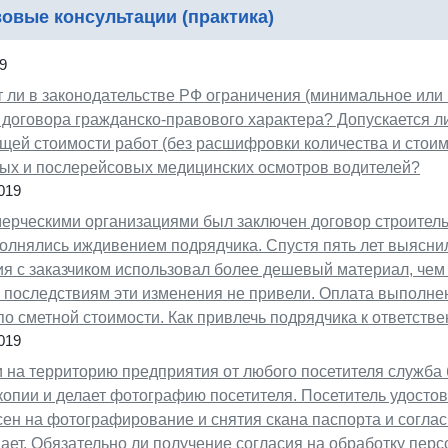
овые консультации (практика)
9
 ли в законодательстве РФ ограничения (минимальное или
 договора гражданско-правового характера? Допускается л
щей стоимости работ (без расшифровки количества и стоим
ых и послерейсовых медицинских осмотров водителей?
019
ерческими организациями был заключен договор строитель
лнялись иждивением подрядчика. Спустя пять лет выяснил
я с заказчиком использовал более дешевый материал, чем 
 последствиям эти изменения не привели. Оплата выполне
по сметной стоимости. Как привлечь подрядчика к ответств
019
 на территорию предприятия от любого посетителя служба 
копии и делает фотографию посетителя. Посетитель удосто
сен на фотографирование и снятия скана паспорта и согла
ает. Обязательно ли получение согласия на обработку пер