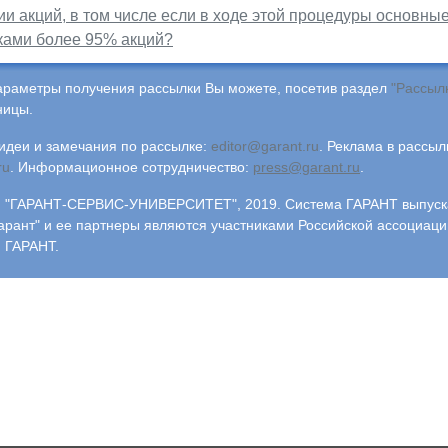
и акций, в том числе если в ходе этой процедуры основны
ками более 95% акций?
араметры получения рассылки Вы можете, посетив раздел
"Рассыл
ницы.
деи и замечания по рассылке:
editor@garant.ru
.
Реклама в рассыл
ru
.
Информационное сотрудничество:
press@garant.ru
.
"ГАРАНТ-СЕРВИС-УНИВЕРСИТЕТ", 2019. Система ГАРАНТ выпускае
арант" и ее партнеры являются участниками Российской ассоциаци
 ГАРАНТ.