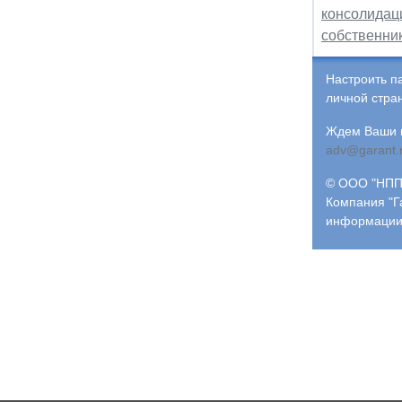
консолидаци
собственни
Настроить п
личной стра
Ждем Ваши и
adv@garant.
© ООО "НПП 
Компания "Г
информации