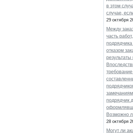
в этом случ
случае, есл
29 октября 2
Между зака
часть работ
подрядчика 
отказом за
результаты 
Впоследстви
требование 
составленн
подрядчиком
замечаниям
подрядчик д
оформлявше
Возможно л
28 октября 2
Могут ли а