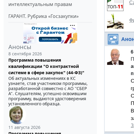
С
интеллектуальным правам
ГАРАНТ. Рубрика «Госзакупки»
Ф
Ано
Анонсы
6
8 сентября 2026
П
Программа повышения
квалификации "О контрактной
а
системе в сфере закупок" (44-ФЗ)"
п
Об актуальных изменениях в КС
С
узнаете, став участником программы,
г
разработанной совместно с АО ''СБЕР
А". Слушателям, успешно освоившим
С
программу, выдаются удостоверения
П
установленного образца.
В
з
З
11 августа 2026
Программа повышения