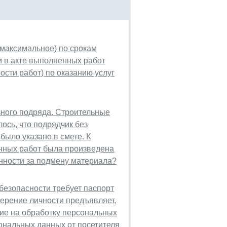
 максимальное) по срокам
и в акте выполненных работ
ости работ) по оказанию услуг
ного подряда. Строительные
ось, что подрядчик без
было указано в смете. К
нных работ была произведена
енности за подмену материала?
безопасности требует паспорт
верение личности предъявляет,
сие на обработку персональных
сональных данных от посетителя