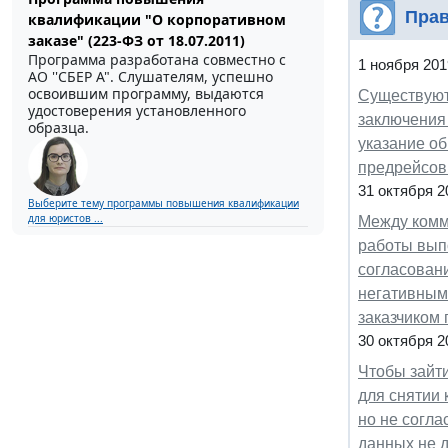
Прав
квалификации "О корпоративном
заказе" (223-ФЗ от 18.07.2011)
Программа разработана совместно с
1 ноября 201
АО ''СБЕР А". Слушателям, успешно
освоившим программу, выдаются
Существуют
удостоверения установленного
заключения
образца.
указание об
предрейсов
31 октября 2
Выберите тему программы повышения квалификации
для юристов ...
Между комм
работы выпо
согласовани
негативным
заказчиком 
30 октября 2
Чтобы зайти
для снятии 
но не согла
данных не д