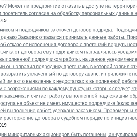
ае? Может ли предприятие отказать в доступе на территор
и посетитель согласие на обработку персональных данные н
019
зчиком и подрядчиком заключен договор подряда. Подрядчи
, однако Заказчик отказался принимать данные работы. Пр
об отказе от исполнения договора с претензий вернуть не
казчика от договора ему подрядчиком направлялось уведом
выполненной подрядчиком работы, на данное уведомление 
и он направил подрядчику претензию, в которой заявил отк
возвратить уплаченный по договору аванс, и приложил к н
ый им акт о выявленных недостатках в выполненной работе
 с возражениями по каждому пункту, из которых следует, чт
и заказчика и считает работу выполненной надлежащим об
оступа на объект не имеет, имущество подрядчика (включая
й выполнение работ) удержано заказчиком. Правомерны ли
и расторжение договора в судебном порядке по инициатив
019
кции миноритарных акционеров быть погашены, аннулирова