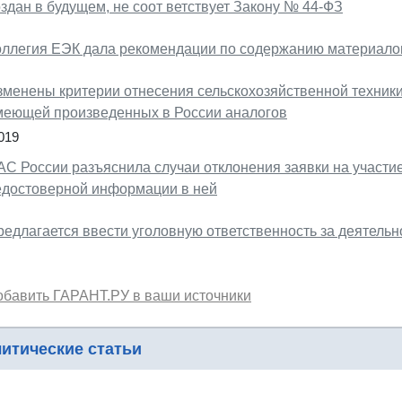
здан в будущем, не соот ветствует Закону № 44-ФЗ
оллегия ЕЭК дала рекомендации по содержанию материало
зменены критерии отнесения сельскохозяйственной техник
меющей произведенных в России аналогов
019
АС России разъяснила случаи отклонения заявки на участие
едостоверной информации в ней
редлагается ввести уголовную ответственность за деятельн
обавить ГАРАНТ.РУ в ваши источники
итические статьи