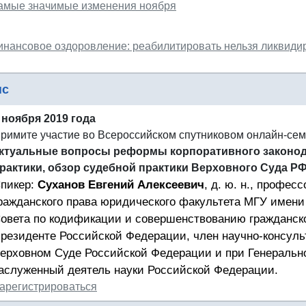
амые значимые изменения ноября
инансовое оздоровление: реабилитировать нельзя ликвиди
нс
 ноября 2019 года
римите участие во Всероссийском спутниковом онлайн-се
ктуальные вопросы реформы корпоративного законод
рактики, обзор судебной практики Верховного Суда Р
пикер:
Суханов Евгений Алексеевич
, д. ю. н., профе
ражданского права юридического факультета МГУ имени 
овета по кодификации и совершенствованию гражданско
резиденте Российской Федерации, член научно-консуль
ерховном Суде Российской Федерации и при Генерально
аслуженный деятель науки Российской Федерации.
арегистрироваться