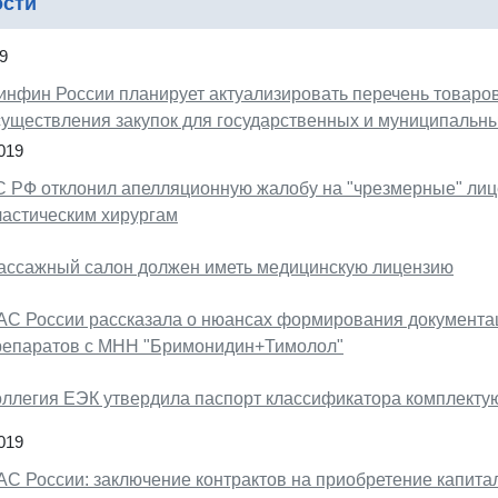
ости
9
инфин России планирует актуализировать перечень товаров
существления закупок для государственных и муниципальны
019
С РФ отклонил апелляционную жалобу на "чрезмерные" лиц
ластическим хирургам
ассажный салон должен иметь медицинскую лицензию
АС России рассказала о нюансах формирования документац
репаратов с МНН "Бримонидин+Тимолол"
оллегия ЕЭК утвердила паспорт классификатора комплектую
019
АС России: заключение контрактов на приобретение капитал