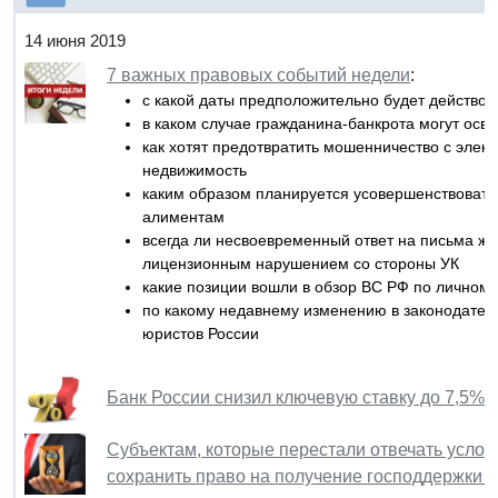
14 июня 2019
7 важных правовых событий недели
:
с какой даты предположительно будет действо
в каком случае гражданина-банкрота могут осв
как хотят предотвратить мошенничество с элек
недвижимость
каким образом планируется усовершенствовать
алиментам
всегда ли несвоевременный ответ на письма ж
лицензионным нарушением со стороны УК
какие позиции вошли в обзор ВС РФ по личном
по какому недавнему изменению в законодател
юристов России
Банк России снизил ключевую ставку до 7,5%
Субъектам, которые перестали отвечать услов
сохранить право на получение господдержки в 