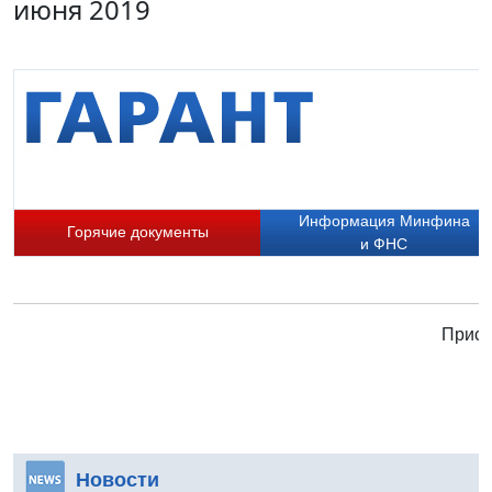
июня 2019
Информация Минфина
Горячие документы
и ФНС
Присо
Новости