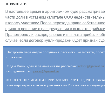
10 июня 2019
В настоящее время в арбитражном суде рассматриваетс
части доли в уставном капитале ООО недействительным
второму участнику. После перехода права собственности
принято решение о распределении и выплате прибыли 
Правомерно ли распределение и выплата прибыли обще
случае, если договор купли-продажи будет признан суд
Настроить параметры получения рассылки Вы можете, посети
страницы.
Ждем Ваши идеи и замечания по рассылке:
editor@garant.ru
.
Р
сотрудничество:
press@garant.ru
.
© ООО "НПП "ГАРАНТ-СЕРВИС-УНИВЕРСИТЕТ", 2019. Система Г
и ее партнеры являются участниками Российской ассоциации