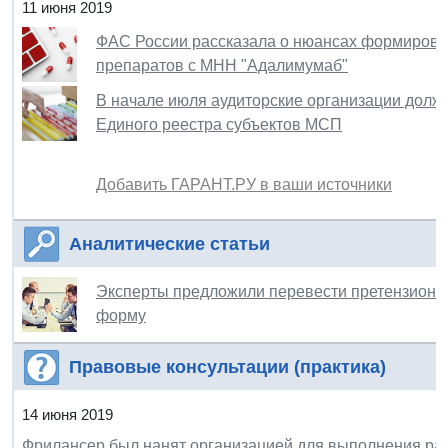
11 июня 2019
ФАС России рассказала о нюансах формирован
препаратов с МНН "Адалимумаб"
В начале июля аудиторские организации долж
Единого реестра субъектов МСП
Добавить ГАРАНТ.РУ в ваши источники
Аналитические статьи
Эксперты предложили перевести претензионну
форму
Правовые консультации (практика)
14 июня 2019
Фрилансер был нанят организацией для выполнения ра