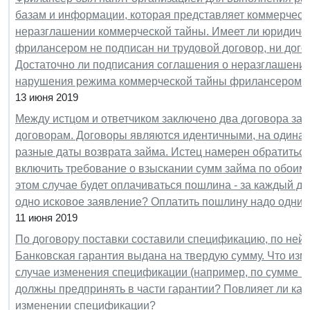
базам и информации, которая представляет коммерческ
неразглашении коммерческой тайны. Имеет ли юридичес
фрилансером не подписан ни трудовой договор, ни дого
Достаточно ли подписания соглашения о неразглашении
нарушения режима коммерческой тайны фрилансером?
13 июня 2019
Между истцом и ответчиком заключено два договора зай
договорам. Договоры являются идентичными, на одинак
разные даты возврата займа. Истец намерен обратиться
включить требование о взыскании сумм займа по обоим 
этом случае будет оплачиваться пошлина - за каждый до
одно исковое заявление? Оплатить пошлину надо одни
11 июня 2019
По договору поставки составили спецификацию, по ней 
Банковская гарантия выдана на твердую сумму. Что изм
случае изменения спецификации (например, по сумме ил
должны предпринять в части гарантии? Повлияет ли как-
изменении спецификации?