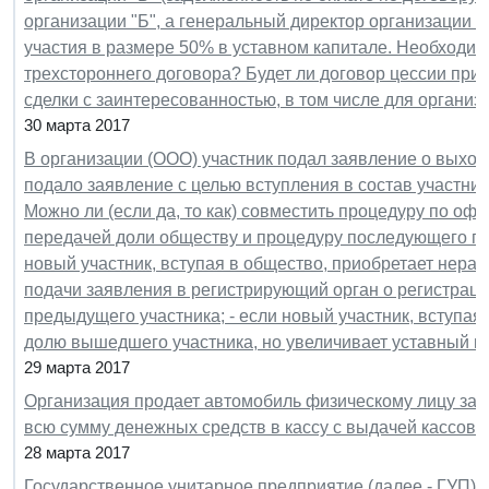
организации "Б", а генеральный директор организации "
участия в размере 50% в уставном капитале. Необходим
трехстороннего договора? Будет ли договор цессии при
сделки с заинтересованностью, в том числе для организ
30 марта 2017
В организации (ООО) участник подал заявление о выходе
подало заявление с целью вступления в состав участник
Можно ли (если да, то как) совместить процедуру по о
передачей доли обществу и процедуру последующего при
новый участник, вступая в общество, приобретает нер
подачи заявления в регистрирующий орган о регистрац
предыдущего участника; - если новый участник, вступа
долю вышедшего участника, но увеличивает уставный к
29 марта 2017
Организация продает автомобиль физическому лицу за 1
всю сумму денежных средств в кассу с выдачей кассово
28 марта 2017
Государственное унитарное предприятие (далее - ГУП)