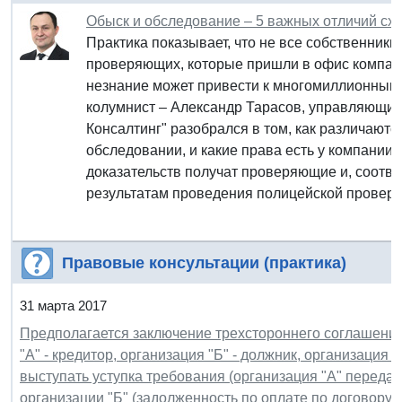
Обыск и обследование – 5 важных отличий сх
Практика показывает, что не все собственники 
проверяющих, которые пришли в офис компан
незнание может привести к многомиллионным
колумнист – Александр Тарасов, управляющи
Консалтинг" разобрался в том, как различают
обследовании, и какие права есть у компании. 
доказательств получат проверяющие и, соответ
результатам проведения полицейской проверк
Правовые консультации (практика)
31 марта 2017
Предполагается заключение трехстороннего соглашения 
"А" - кредитор, организация "Б" - должник, организация 
выступать уступка требования (организация "А" передае
организации "Б" (задолженность по оплате по договору)