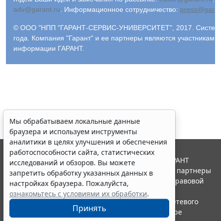
adv@garant.ru
.
Информационное сотрудничество:
press@garan
© ООО "НПП "ГАРАНТ-СЕРВИС-УНИВЕРСИТЕТ", 2017. Система
года. Компания "Гарант" и ее партнеры являются участниками
информации ГАРАНТ.
Мы обрабатываем локальные данные
браузера и используем инструменты
аналитики в целях улучшения и обеспечения
работоспособности сайта, статистических
© ООО "НПП "ГАРАНТ-СЕРВИС", 2026. Система ГАРАНТ
исследований и обзоров. Вы можете
выпускается с 1990 года. Компания "Гарант" и ее партнеры
запретить обработку указанных данных в
являются участниками Российской ассоциации правовой
настройках браузера. Пожалуйста,
информации ГАРАНТ.
ознакомьтесь с условиями их обработки
.
Портал ГАРАНТ.РУ зарегистрирован в качестве сетевого
Принять
издания Федеральной службой по надзору в сфере