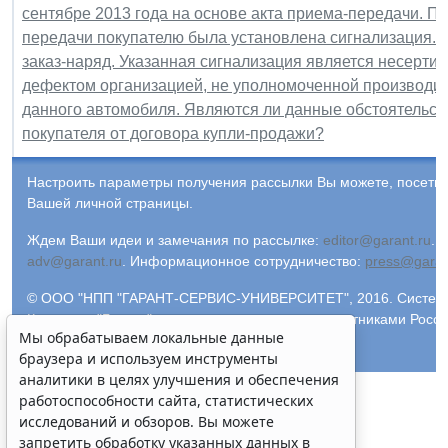
сентябре 2013 года на основе акта приема-передачи. П
передачи покупателю была установлена сигнализация. 
заказ-наряд. Указанная сигнализация является несерт
дефектом организацией, не уполномоченной производи
данного автомобиля. Являются ли данные обстоятельст
покупателя от договора купли-продажи?
Настроить параметры получения рассылки Вы можете, посети
Вашей личной страницы.
Ждем Ваши идеи и замечания по рассылке:
editor@garant.ru
.
Р
adv@garant.ru
.
Информационное сотрудничество:
press@garan
© ООО "НПП "ГАРАНТ-СЕРВИС-УНИВЕРСИТЕТ", 2016. Система 
Компания "Гарант" и ее партнеры являются участниками Росс
Мы обрабатываем локальные данные
информации ГАРАНТ.
браузера и используем инструменты
аналитики в целях улучшения и обеспечения
работоспособности сайта, статистических
исследований и обзоров. Вы можете
запретить обработку указанных данных в