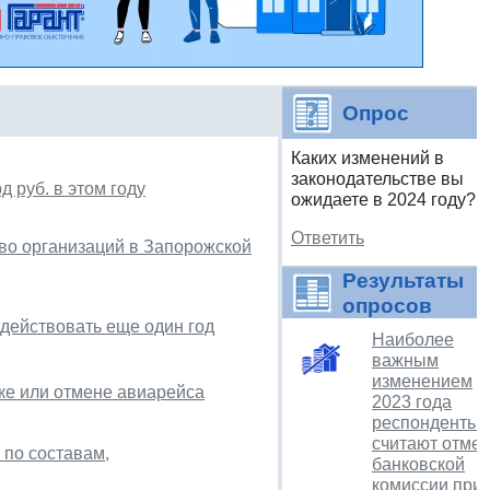
Опрос
Каких изменений в
законодательстве вы
 руб. в этом году
ожидаете в 2024 году?
Ответить
во организаций в Запорожской
Результаты
опросов
действовать еще один год
Наиболее
важным
изменением
ке или отмене авиарейса
2023 года
респонденты
считают отме
 по составам,
банковской
комиссии при