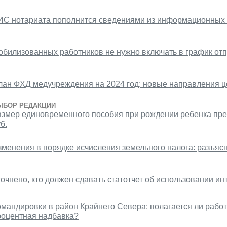
ИС нотариата пополнится сведениями из информационных 
обилизованных работников не нужно включать в график отп
лан ФХД медучреждения на 2024 год: новые направления ц
ЫБОР РЕДАКЦИИ
азмер единовременного пособия при рождении ребенка пред
б.
зменения в порядке исчисления земельного налога: разъя
точнено, кто должен сдавать статотчет об использовании и
омандировки в район Крайнего Севера: полагается ли рабо
роцентная надбавка?