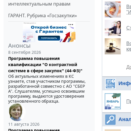
интеллектуальным правам
В
"И
ГАРАНТ. Рубрика «Госзакупки»
С
В
Анонсы
ю
8 сентября 2026
Программа повышения
квалификации "О контрактной
Д
системе в сфере закупок" (44-ФЗ)"
Об актуальных изменениях в КС
узнаете, став участником программы,
Инф
разработанной совместно с АО ''СБЕР
А". Слушателям, успешно освоившим
программу, выдаются удостоверения
установленного образца.
П
Анал
11 августа 2026
Программа повышения