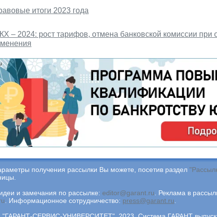
равовые итоги 2023 года
КХ – 2024: рост тарифов, отмена банковской комиссии при
зменения
араметры получения рассылки Вы можете, посетив раздел
"Рассыл
ницы.
деи и замечания по рассылке:
editor@garant.ru
.
Реклама в рассыл
ru
.
Информационное сотрудничество:
press@garant.ru
.
"ГАРАНТ-СЕРВИС-УНИВЕРСИТЕТ", 2023. Система ГАРАНТ выпускае