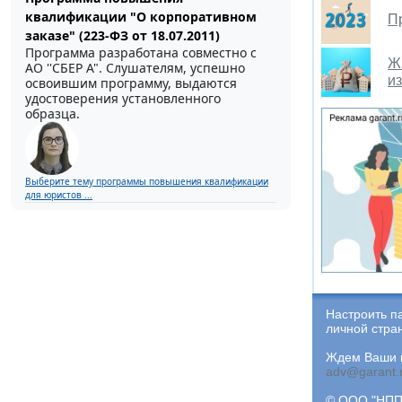
квалификации "О корпоративном
П
заказе" (223-ФЗ от 18.07.2011)
Программа разработана совместно с
Ж
АО ''СБЕР А". Слушателям, успешно
и
освоившим программу, выдаются
удостоверения установленного
образца.
Выберите тему программы повышения квалификации
для юристов ...
Настроить п
личной стра
Ждем Ваши и
adv@garant.
© ООО "НПП 