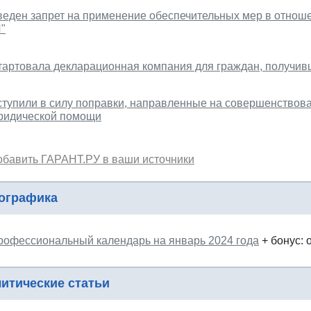
веден запрет на применение обеспечительных мер в отношен
"
тартовала декларационная компания для граждан, получивш
ступили в силу поправки, направленные на совершенствов
ридической помощи
обавить ГАРАНТ.РУ в ваши источники
ографика
рофессиональный календарь на январь 2024 года
+ бонус: 
итические статьи