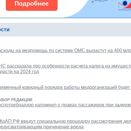
ости
асходы на медпомощь по системе ОМС вырастут на 400 млрд
НС рассказала про особенности расчета налога на имущест
ласти на 2024 год
ременный ковидный порядок работы медорганизаций будет 
ЫБОР РЕДАКЦИИ
оспотребнадзор напомнил о правах пассажиров при задерж
 КоАП РФ введут специальную процедуру рассмотрения дел
редусматривающим причинение вреда