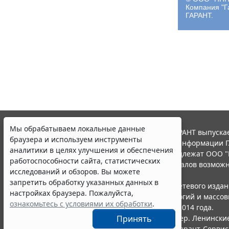
Компания "Г
ГАРАНТ.
Мы обрабатываем локальные данные
© ООО "НПП "ГАРАНТ-СЕРВИС", 2026. Система ГАРАНТ выпускае
браузера и используем инструменты
участниками Российской ассоциации правовой информации Г
аналитики в целях улучшения и обеспечения
Все права на материалы сайта ГАРАНТ.РУ принадлежат ООО "
работоспособности сайта, статистических
Полное или частичное воспроизведение материалов возможн
исследований и обзоров. Вы можете
Правила использования портала.
запретить обработку указанных данных в
Портал ГАРАНТ.РУ зарегистрирован в качестве сетевого изда
настройках браузера. Пожалуйста,
надзору в сфере связи,информационных технологий и массо
ознакомьтесь с условиями их обработки
.
(Роскомнадзором), Эл № ФС77-58365 от 18 июня 2014 года.
ООО "НПП "ГАРАНТ-СЕРВИС", 119234, г. Москва, тер. Ленинские 
Принять
Разработчик ЭПС Система ГАРАНТ – ООО "НПП "
Гарант-Сервис