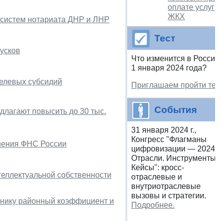
оплате услуг
ЖКХ
систем нотариата ДНР и ЛНР
Тест
усков
Что изменится в России
1 января 2024 года?
елевых субсидий
Приглашаем пройти тес
События
лагают повысить до 30 тыс.
31 января 2024 г.,
Конгресс "Флагманы
снения ФНС России
цифровизации — 2024.
Отрасли. Инструменты.
Кейсы": кросс-
нтеллектуальной собственности
отраслевые и
внутриотраслевые
вызовы и стратегии.
тнику районный коэффициент и
Подробнее.