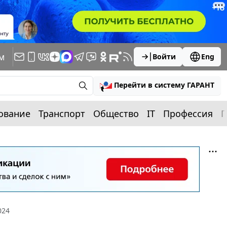
м
Войти
Eng
Перейти в систему ГАРАНТ
ование
Транспорт
Общество
IT
Профессия
П
024