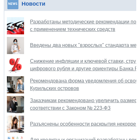
Новости
Разработаны методические рекомендации по 
с применением технических средств
Введены два новых "взрослых" стандарта ме
Снижение инфляции и ключевой ставки, струк
цифрового рубля и другие ориентиры Банка Р
Рекомендована форма уведомления об освобо
Курильских островов
Заказчикам рекомендовано увеличить размер
соответствии с Законом № 223-ФЗ
Разъяснены особенности раскрытия некоррек
Для кредитных организаций разработаны рек