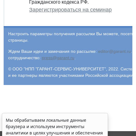
Гражданского кодекса РФ.
Зарегистрироваться на семинар
Настроить параметры получения рассылки Вы можете, посети
страницы.
Ждем Ваши идеи и замечания по рассылке:
editor@garant.ru
.
Р
сотрудничество:
press@garant.ru
.
© ООО "НПП "ГАРАНТ-СЕРВИС-УНИВЕРСИТЕТ", 2022. Система Г
и ее партнеры являются участниками Российской ассоциации
Мы обрабатываем локальные данные
браузера и используем инструменты
аналитики в целях улучшения и обеспечения