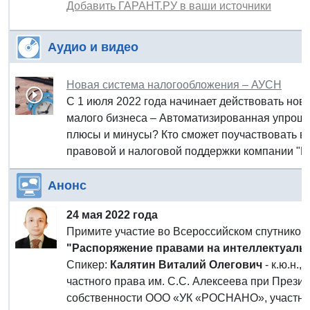
Добавить ГАРАНТ.РУ в ваши источники
Аудио и видео
Новая система налогообложения – АУСН
С 1 июля 2022 года начинает действовать но
малого бизнеса – Автоматизированная упроще
плюсы и минусы? Кто сможет поучаствовать в
правовой и налоговой поддержки компании "Гар
Анонс
24 мая 2022 года
Примите участие во Всероссийском спутнико
"Распоряжение правами на интеллектуаль
Спикер:
Калятин Виталий Олегович
- к.ю.н.
частного права им. С.С. Алексеева при Прези
собственности ООО «УК «РОСНАНО», участник 